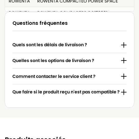
ROWENTA
ROWENTA COMPACTEO POWER SPACE
ROWENTA
ROWENTA COMPACTEO RO172601
Questions fréquentes
ROWENTA
ROWENTA COMPACTEO RO173301
ROWENTA
ROWENTA COMPACTEO RO175501
Quels sont les délais de livraison ?
ROWENTA
ROWENTA COMPACTEO UPGRADE RO176701
ROWENTA
ROWENTA COMPACTEO UPGRADE RO177301
Quelles sont les options de livraison ?
ROWENTA
ROWENTA COMPACTEO UPGRADE RO178501
Comment contacter le service client ?
ROWENTA
ROWENTA City Space RO2465WA
Que faire si le produit reçu n'est pas compatible ?
ROWENTA
ROWENTA City Space RO2614EA
ROWENTA
ROWENTA Compacteo RO173601
ROWENTA
ROWENTA POWER SPACE
ROWENTA
ROWENTA POWER SPACE 2000W