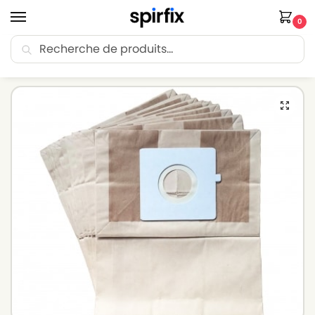
0
Recherche
🚚 Livraison Point Relais offerte dès 30€ d’achat.
Accueil
Sacs aspirateur
Sacs aspirateur ROWENTA
Sacs aspirateur ROWENTA RO2366EA 4Q0 – Lot de 10 sacs en Papier
/
/
/