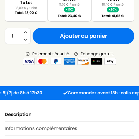
1 x Lot
11,70
€
/ unité
10,40
€
/ unité
13,00
€
/ unité
-10%
-20%
Total:
13,00
€
Total:
23,40
€
Total:
41,62
€
Ajouter au panier
Paiement sécurisé.
Échange gratuit.
j de 8h à 17h30.
Commandez avant 13h : colis expédié
Description
Informations complémentaires