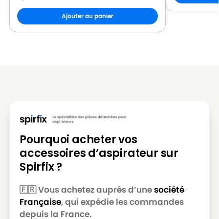
ROWENTA
ROWENTA RO 2522 POWER SPACE
Ajouter au panier
ROWENTA
ROWENTA RO 2544
ROWENTA
ROWENTA RO212301
ROWENTA
ROWENTA RO212601
ROWENTA
ROWENTA RO212601 RO 2366 EA
ROWENTA
ROWENTA RO213101 POWER SPACE
ROWENTA
ROWENTA RO214501
ROWENTA
ROWENTA RO2321EA
Pourquoi acheter vos
ROWENTA
ROWENTA RO2323EA POWER SPACE
accessoires d’aspirateur sur
Spirfix ?
ROWENTA
ROWENTA RO2333EA
ROWENTA
ROWENTA RO2366EA
🇫🇷 Vous achetez auprès d’une
société
Française
, qui expédie les commandes
ROWENTA
ROWENTA RO2366EA 4Q0
depuis la France.