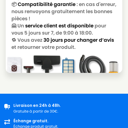
ROWENTA RO2366EA RO 214501 4Q 0
📦
Compatibilité garantie
: en cas d'erreur,
ROWENTA
POWER SPACE
nous renvoyons gratuitement les bonnes
pièces !
ROWENTA
ROWENTA RO2611EA
🤗 Un
service client est disponible
pour
ROWENTA
ROWENTA RS-RT9976
vous 5 jours sur 7, de 9:00 à 18:00.
🔁 Vous avez
30 jours pour changer d’avis
ROWENTA
ROWENTA ZR 0039 01
et retourner votre produit.
Livraison en 24h à 48h.
Gratuite à partir de 30€.
Échange gratuit.
Échange produit gratuit.