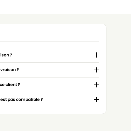
aison ?
ivraison ?
e client ?
n'est pas compatible ?