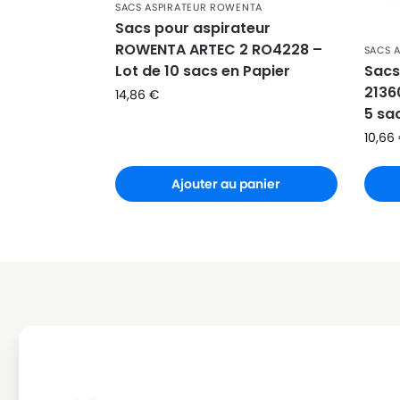
ROWENTA
ROWENTA POWER SPACE 2100W
SACS ASPIRATEUR ROWENTA
Sacs pour aspirateur
ROWENTA
ROWENTA POWER SPACE RO2331EA
ROWENTA ARTEC 2 RO4228 –
SACS 
ROWENTA
ROWENTA POWER SPACE RO2366E
Lot de 10 sacs en Papier
Sacs
2136
14,86
€
ROWENTA
ROWENTA POWER SPACE RS RT99
5 sa
ROWENTA
ROWENTA POWERSPACE
10,66
ROWENTA
ROWENTA RO 212101
Ajouter au panier
ROWENTA
ROWENTA RO 212301
ROWENTA
ROWENTA RO 212301 POWERSPACE
ROWENTA
ROWENTA RO 212601 POWER SPAC
ROWENTA
ROWENTA RO 213601 POWER SPAC
ROWENTA
ROWENTA RO 2451WA
ROWENTA
ROWENTA RO 2522 POWER SPACE