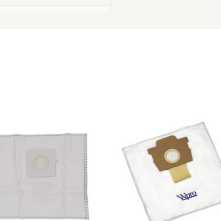
O176701
O177301
O178501