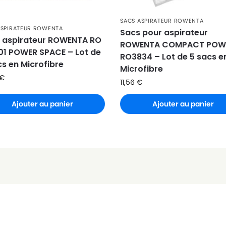
SACS ASPIRATEUR ROWENTA
ASPIRATEUR ROWENTA
Sacs pour aspirateur
A
 aspirateur ROWENTA RO
ROWENTA COMPACT POW
01 POWER SPACE – Lot de
RO3834 – Lot de 5 sacs e
76
cs en Microfibre
Microfibre
€
11,56
€
Ajouter au panier
Ajouter au panier
 MO522701
E
E