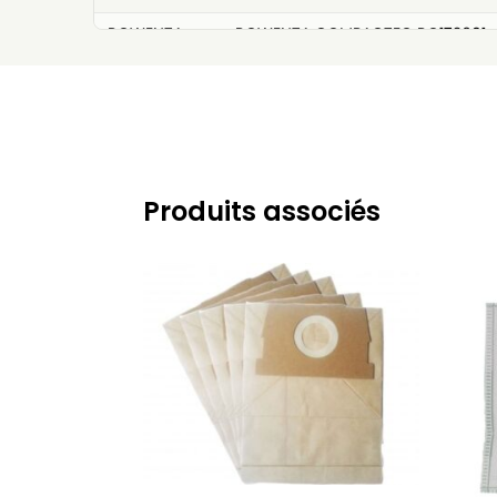
ROWENTA
ROWENTA COMPACTEO RO172601
ROWENTA
ROWENTA COMPACTEO RO173301
ROWENTA
ROWENTA COMPACTEO RO175501
ROWENTA
ROWENTA COMPACTEO UPGRADE R
ROWENTA
ROWENTA COMPACTEO UPGRADE R
Produits associés
ROWENTA
ROWENTA COMPACTEO UPGRADE R
ROWENTA
ROWENTA City Space RO2465WA
ROWENTA
ROWENTA City Space RO2614EA
ROWENTA
ROWENTA Compacteo RO173601
ROWENTA
ROWENTA POWER SPACE
ROWENTA
ROWENTA POWER SPACE 2000W