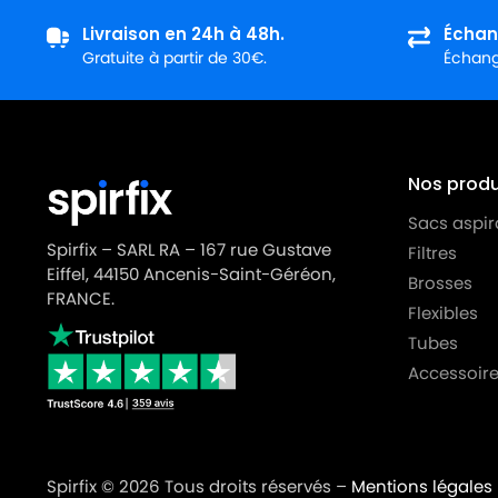
ROWENTA
ROWENTA RO2611EA
Livraison en 24h à 48h.
Échan
Gratuite à partir de 30€.
Échange
ROWENTA
ROWENTA RS-RT9976
ROWENTA
ROWENTA ZR 0039 01
Nos produi
Sacs aspir
Spirfix – SARL RA – 167 rue Gustave
Filtres
Eiffel, 44150 Ancenis-Saint-Géréon,
Brosses
FRANCE.
Flexibles
Tubes
Accessoire
Spirfix © 2026 Tous droits réservés –
Mentions légales