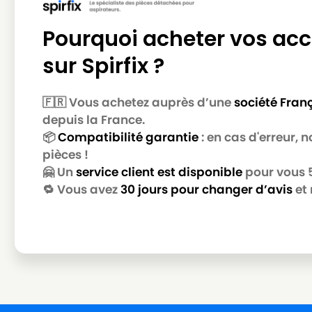
ROWENTA
ROWENTA RO 2544
Pourquoi acheter vos acc
ROWENTA
ROWENTA RO212301
ROWENTA
ROWENTA RO212601
sur Spirfix ?
ROWENTA
ROWENTA RO212601 RO 2366 EA
🇫🇷 Vous achetez auprès d’une
société Fran
ROWENTA
ROWENTA RO213101 POWER SPACE
depuis la France.
📦
Compatibilité garantie
: en cas d'erreur,
ROWENTA
ROWENTA RO214501
pièces !
ROWENTA
ROWENTA RO2321EA
🤗 Un
service client est disponible
pour vous 5 
🔁 Vous avez
30 jours pour changer d’avis
et 
ROWENTA
ROWENTA RO2323EA POWER SPAC
ROWENTA
ROWENTA RO2333EA
ROWENTA
ROWENTA RO2366EA
ROWENTA
ROWENTA RO2366EA 4Q0
ROWENTA
ROWENTA RO2366EA RO 214501 4Q