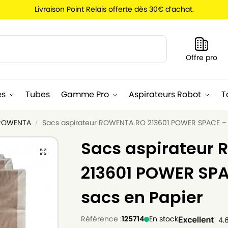
Livraison Point Relais offerte dès 30€ d’achat.
Recherche
Offre pro
es
Tubes
Gamme Pro
Aspirateurs Robot
T
 ROWENTA
Sacs aspirateur ROWENTA RO 213601 POWER SPACE – L
/
Sacs aspirateur
213601 POWER SPAC
sacs en Papier
Référence :
125714
En stock