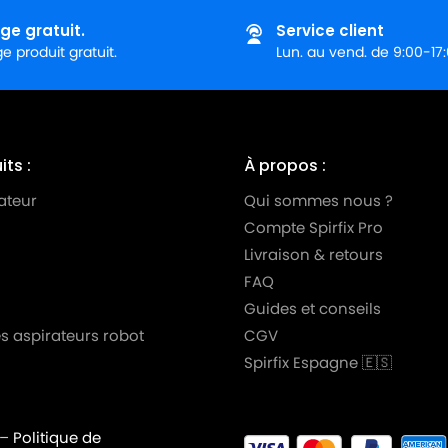
ge gratuit.
Service client
 produit gratuit.
Lun. au vend. de 9:00-17
ts :
À propos :
ateur
Qui sommes nous ?
Compte Spirfix Pro
Livraison & retours
FAQ
Guides et conseils
s aspirateurs robot
CGV
Spirfix Espagne 🇪🇸
–
Politique de