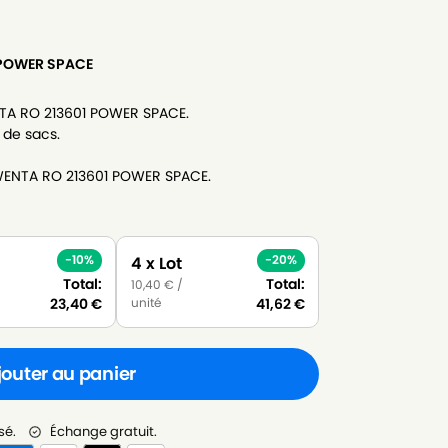
 POWER SPACE
NTA RO 213601 POWER SPACE.
 de sacs.
OWENTA RO 213601 POWER SPACE.
-10%
-20%
4 x Lot
Total:
Total:
10,40
€
/
unité
23,40
€
41,62
€
jouter au panier
sé.
Échange gratuit.