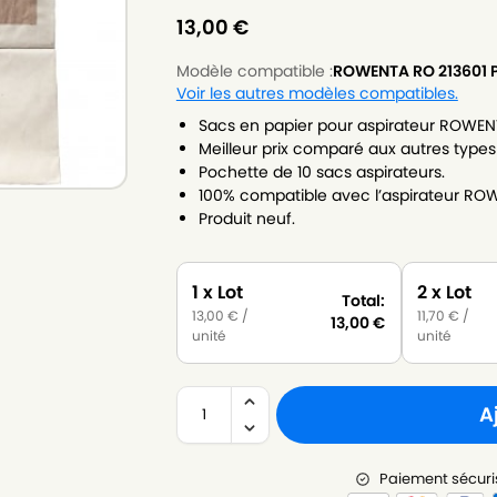
13,00
€
Modèle compatible :
ROWENTA RO 213601
Voir les autres modèles compatibles.
Sacs en papier pour aspirateur ROWE
Meilleur prix comparé aux autres types
Pochette de 10 sacs aspirateurs.
100% compatible avec l’aspirateur R
Produit neuf.
1 x Lot
2 x Lot
Total:
13,00
€
/
11,70
€
/
13,00
€
unité
unité
A
Paiement sécuri