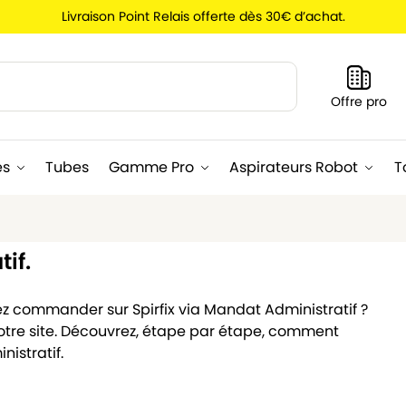
Livraison Point Relais offerte dès 30€ d’achat.
Recherche
Offre pro
es
Tubes
Gamme Pro
Aspirateurs Robot
T
if.
ez commander sur Spirfix via Mandat Administratif ?
tre site. Découvrez, étape par étape, comment
istratif.