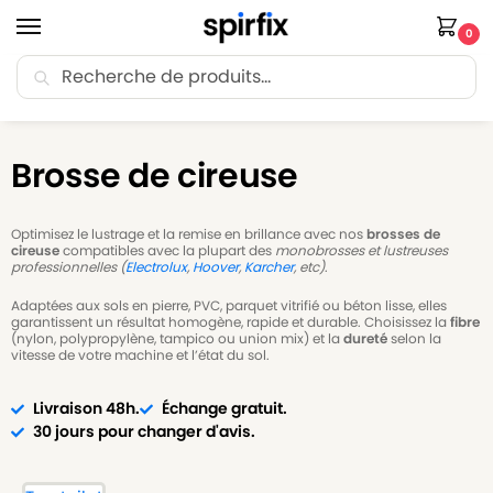
0
Recherche
🚚 Livraison Point Relais offerte dès 30€ d’achat.
Accueil
Brosse de cireuse
/
Brosse de cireuse
Optimisez le lustrage et la remise en brillance avec nos
brosses de
cireuse
compatibles avec la plupart des
monobrosses et lustreuses
professionnelles (
Electrolux
,
Hoover
,
Karcher
, etc)
.
Adaptées aux sols en pierre, PVC, parquet vitrifié ou béton lisse, elles
garantissent un résultat homogène, rapide et durable. Choisissez la
fibre
(nylon, polypropylène, tampico ou union mix) et la
dureté
selon la
vitesse de votre machine et l’état du sol.
Livraison 48h.
Échange gratuit.
30 jours pour changer d'avis.