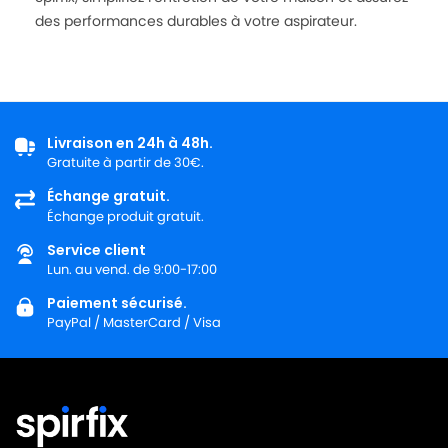
des performances durables à votre aspirateur.
Livraison en 24h à 48h.
Gratuite à partir de 30€.
Échange gratuit.
Échange produit gratuit.
Service client
Lun. au vend. de 9:00-17:00
Paiement sécurisé.
PayPal / MasterCard / Visa