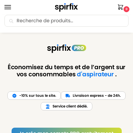
0
Recherche
🚚 Livraison Point Relais offerte dès 30€ d’achat.
Accueil
Compte Spirfix Pro
/
Économisez du temps et de l’argent sur
vos consommables
d'aspirateur
.
-10% sur tous le site.
Livraison express - de 24h.
Service client dédié.