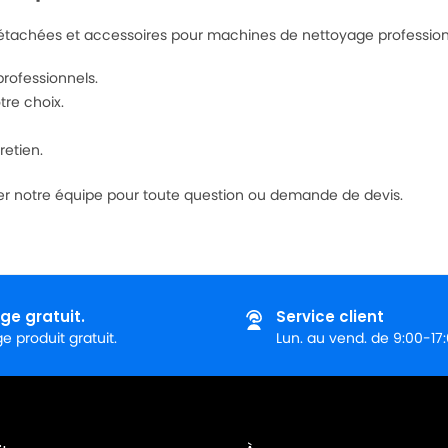
 détachées et accessoires pour machines de nettoyage profession
professionnels.
tre choix.
retien.
ter notre équipe pour toute question ou demande de devis.
ge gratuit.
Service client
 produit gratuit.
Lun. au vend. de 9:00-17