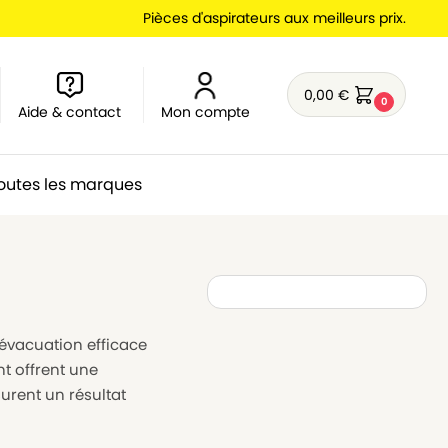
Pièces d'aspirateurs aux meilleurs prix.
0,00
€
0
Aide & contact
Mon compte
outes les marques
évacuation efficace
t offrent une
surent un résultat