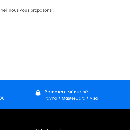
nel, nous vous proposons :
Paiement sécurisé.
:00
PayPal / MasterCard / Visa