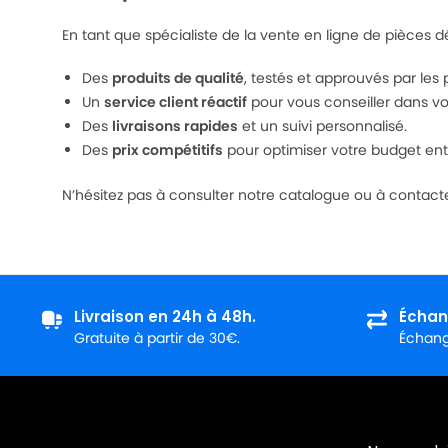
En tant que spécialiste de la vente en ligne de pièces
Des
produits de qualité
, testés et approuvés par les 
Un
service client réactif
pour vous conseiller dans vo
Des
livraisons rapides
et un suivi personnalisé.
Des
prix compétitifs
pour optimiser votre budget ent
N’hésitez pas à consulter notre catalogue ou à contac
Livraison en 24h à 48h.
Échan
Gratuite à partir de 30€.
Échange