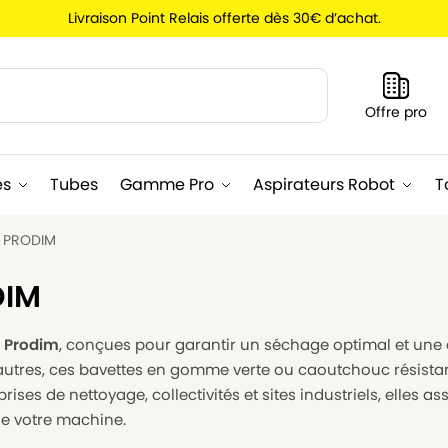
Livraison Point Relais offerte dès 30€ d’achat.
Recherche
Offre pro
es
Tubes
Gamme Pro
Aspirateurs Robot
T
e PRODIM
DIM
s Prodim
, conçues pour garantir un séchage optimal et une 
autres, ces bavettes en gomme verte ou caoutchouc résistan
ises de nettoyage, collectivités et sites industriels, elles as
de votre machine.