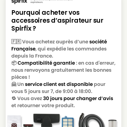
ROWENTA
ROWENTA RO2321EA
Pourquoi acheter vos
ROWENTA
ROWENTA RO2323EA POWER SPACE
accessoires d’aspirateur sur
ROWENTA
ROWENTA RO2333EA
Spirfix ?
ROWENTA
ROWENTA RO2366EA
🇫🇷 Vous achetez auprès d’une
société
ROWENTA
ROWENTA RO2366EA 4Q0
Française
, qui expédie les commandes
depuis la France.
ROWENTA RO2366EA RO 214501 4Q 0
ROWENTA
POWER SPACE
📦
Compatibilité garantie
: en cas d'erreur,
nous renvoyons gratuitement les bonnes
ROWENTA
ROWENTA RO2611EA
pièces !
ROWENTA
ROWENTA RS-RT9976
🤗 Un
service client est disponible
pour
vous 5 jours sur 7, de 9:00 à 18:00.
ROWENTA
ROWENTA ZR 0039 01
🔁 Vous avez
30 jours pour changer d’avis
et retourner votre produit.