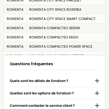
ROWENTA
ROWENTA CITY SPACE PARQUET
ROWENTA
ROWENTA CITY SPACE RO2611EA
ROWENTA
ROWENTA CITY SPACE SMART COMPACT
ROWENTA
ROWENTA COMPACTEO 1800W
ROWENTA
ROWENTA COMPACTEO ERGO
ROWENTA
ROWENTA COMPACTEO POWER SPACE
ROWENTA
ROWENTA COMPACTEO RO172601
Questions fréquentes
ROWENTA
ROWENTA COMPACTEO RO173301
ROWENTA
ROWENTA COMPACTEO RO175501
Quels sont les délais de livraison ?
ROWENTA
ROWENTA COMPACTEO UPGRADE RO176701
ROWENTA
ROWENTA COMPACTEO UPGRADE RO177301
Quelles sont les options de livraison ?
ROWENTA
ROWENTA COMPACTEO UPGRADE RO178501
Comment contacter le service client ?