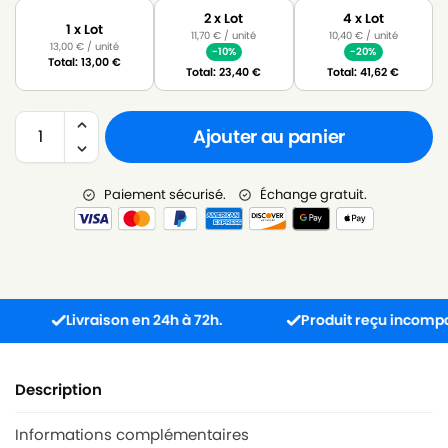
2 x Lot
4 x Lot
1 x Lot
11,70
€
/ unité
10,40
€
/ unité
13,00
€
/ unité
-10%
-20%
Total:
13,00
€
Total:
23,40
€
Total:
41,62
€
Ajouter au panier
Paiement sécurisé.
Échange gratuit.
Livraison en 24h à 72h.
Produit reçu incompatible 
Description
Informations complémentaires