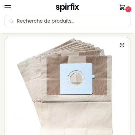
0
Recherche
🚚 Livraison Point Relais offerte dès 30€ d’achat.
Accueil
Sacs aspirateur
Sacs aspirateur ROWENTA
Sacs pour aspirateur ROWENTA CITY SPACE RO2614EA – Lot de 10 sacs en Papier
/
/
/