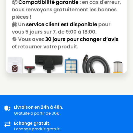
ROWENTA RO2366EA RO 214501 4Q 0
📦
Compatibilité garantie
: en cas d'erreur,
ROWENTA
POWER SPACE
nous renvoyons gratuitement les bonnes
pièces !
ROWENTA
ROWENTA RO2611EA
🤗 Un
service client est disponible
pour
ROWENTA
ROWENTA RS-RT9976
vous 5 jours sur 7, de 9:00 à 18:00.
🔁 Vous avez
30 jours pour changer d’avis
ROWENTA
ROWENTA ZR 0039 01
et retourner votre produit.
Livraison en 24h à 48h.
Gratuite à partir de 30€.
Échange gratuit.
Échange produit gratuit.