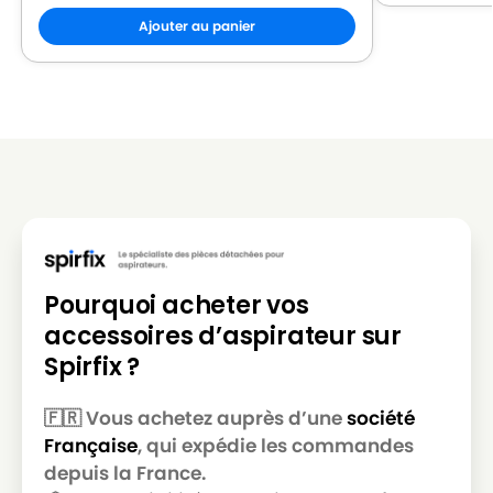
Ajouter au panier
ROWENTA
ROWENTA RO 2544
ROWENTA
ROWENTA RO212301
ROWENTA
ROWENTA RO212601
ROWENTA
ROWENTA RO212601 RO 2366 EA
ROWENTA
ROWENTA RO213101 POWER SPACE
ROWENTA
ROWENTA RO214501
ROWENTA
ROWENTA RO2321EA
Pourquoi acheter vos
ROWENTA
ROWENTA RO2323EA POWER SPACE
accessoires d’aspirateur sur
Spirfix ?
ROWENTA
ROWENTA RO2333EA
ROWENTA
ROWENTA RO2366EA
🇫🇷 Vous achetez auprès d’une
société
Française
, qui expédie les commandes
ROWENTA
ROWENTA RO2366EA 4Q0
depuis la France.