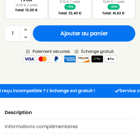
11,70
€
/ unité
10,40
€
/ unité
13,00
€
/ unité
-10%
-20%
Total:
13,00
€
Total:
23,40
€
Total:
41,62
€
Ajouter au panier
Paiement sécurisé.
Échange gratuit.
 incompatible ? L’échange est gratuit !
Service client 
Description
Informations complémentaires