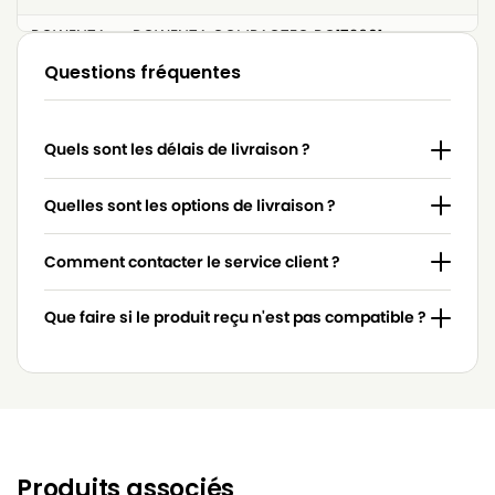
ROWENTA
ROWENTA COMPACTEO RO172601
Questions fréquentes
ROWENTA
ROWENTA COMPACTEO RO173301
ROWENTA
ROWENTA COMPACTEO RO175501
Quels sont les délais de livraison ?
ROWENTA
ROWENTA COMPACTEO UPGRADE RO176701
ROWENTA
ROWENTA COMPACTEO UPGRADE RO177301
Quelles sont les options de livraison ?
ROWENTA
ROWENTA COMPACTEO UPGRADE RO178501
Comment contacter le service client ?
ROWENTA
ROWENTA City Space RO2465WA
Que faire si le produit reçu n'est pas compatible ?
ROWENTA
ROWENTA City Space RO2614EA
ROWENTA
ROWENTA Compacteo RO173601
ROWENTA
ROWENTA POWER SPACE
ROWENTA
ROWENTA POWER SPACE 2000W
Produits associés