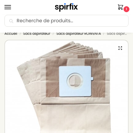
1
Recherche
🚚 Livraison Point Relais offerte dès 30€ d’achat.
Accueil
Sacs aspirateur
Sacs aspirateur ROWENTA
Sacs aspirateur ROWENTA RO2366EA – Lot de 10 sacs en Papier
/
/
/