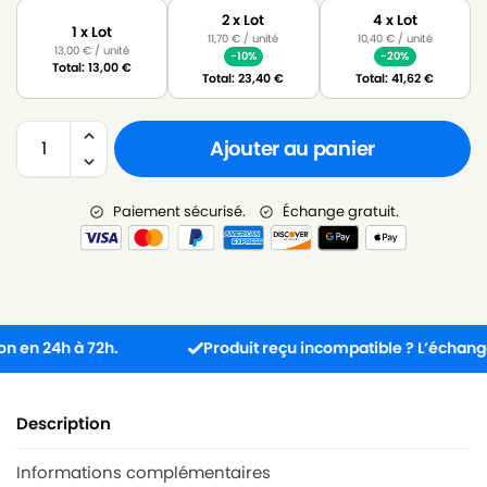
2 x Lot
4 x Lot
1 x Lot
11,70
€
/ unité
10,40
€
/ unité
13,00
€
/ unité
-10%
-20%
Total:
13,00
€
Total:
23,40
€
Total:
41,62
€
Ajouter au panier
Paiement sécurisé.
Échange gratuit.
 24h à 72h.
Produit reçu incompatible ? L’échange est g
Description
Informations complémentaires