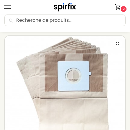
0
Recherche
🚚 Livraison Point Relais offerte dès 30€ d’achat.
Accueil
Sacs aspirateur
Sacs aspirateur ROWENTA
Sacs pour aspirateur ROWENTA POWER SPACE 2100W – Lot de 10 sacs en Papier
/
/
/