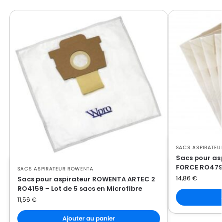
ROWENTA
ROWENTA POWER SPACE RO2331EA
ROWENTA
ROWENTA POWER SPACE RO2366EA
ROWENTA
ROWENTA POWER SPACE RS RT9976
ROWENTA
ROWENTA POWERSPACE
ROWENTA
ROWENTA RO 212101
ROWENTA
ROWENTA RO 212301
ROWENTA RO 212301 POWERSPACE
ROWENTA
MO522701
SACS ASPIRATE
ROWENTA
ROWENTA RO 212601 POWER SPACE
Sacs pour as
FORCE RO4793
SACS ASPIRATEUR ROWENTA
ROWENTA
ROWENTA RO 213601 POWER SPACE
14,86
€
Sacs pour aspirateur ROWENTA ARTEC 2
RO4159 – Lot de 5 sacs en Microfibre
ROWENTA
ROWENTA RO 2451WA
11,56
€
ROWENTA
ROWENTA RO 2522 POWER SPACE
Ajouter au panier