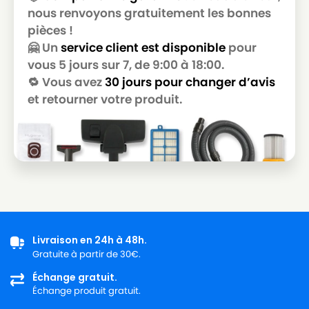
POWER SPACE
nous renvoyons gratuitement les bonnes
pièces !
ROWENTA
ROWENTA RO2611EA
🤗 Un
service client est disponible
pour
ROWENTA
ROWENTA RS-RT9976
vous 5 jours sur 7, de 9:00 à 18:00.
🔁 Vous avez
30 jours pour changer d’avis
ROWENTA
ROWENTA ZR 0039 01
et retourner votre produit.
Livraison en 24h à 48h.
Gratuite à partir de 30€.
Échange gratuit.
Échange produit gratuit.