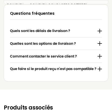
ROWENTA
ROWENTA COMPACTEO RO172601
Questions fréquentes
ROWENTA
ROWENTA COMPACTEO RO173301
ROWENTA
ROWENTA COMPACTEO RO175501
Quels sont les délais de livraison ?
ROWENTA
ROWENTA COMPACTEO UPGRADE RO176701
ROWENTA
ROWENTA COMPACTEO UPGRADE RO177301
Quelles sont les options de livraison ?
ROWENTA
ROWENTA COMPACTEO UPGRADE RO178501
Comment contacter le service client ?
ROWENTA
ROWENTA City Space RO2465WA
Que faire si le produit reçu n'est pas compatible ?
ROWENTA
ROWENTA City Space RO2614EA
ROWENTA
ROWENTA Compacteo RO173601
ROWENTA
ROWENTA POWER SPACE
ROWENTA
ROWENTA POWER SPACE 2000W
Produits associés
ROWENTA
ROWENTA POWER SPACE 2100W