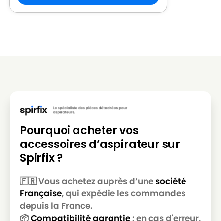
ROWENTA
ROWENTA RO 2544
ROWENTA
ROWENTA RO212301
ROWENTA
ROWENTA RO212601
ROWENTA
ROWENTA RO212601 RO 2366 EA
ROWENTA
ROWENTA RO213101 POWER SPACE
ROWENTA
ROWENTA RO214501
ROWENTA
ROWENTA RO2321EA
Pourquoi acheter vos
ROWENTA
ROWENTA RO2323EA POWER SPACE
accessoires d’aspirateur sur
Spirfix ?
ROWENTA
ROWENTA RO2333EA
ROWENTA
ROWENTA RO2366EA
🇫🇷 Vous achetez auprès d’une
société
Française
, qui expédie les commandes
ROWENTA
ROWENTA RO2366EA 4Q0
depuis la France.
ROWENTA RO2366EA RO 214501 4Q 0
📦
Compatibilité garantie
: en cas d'erreur,
ROWENTA