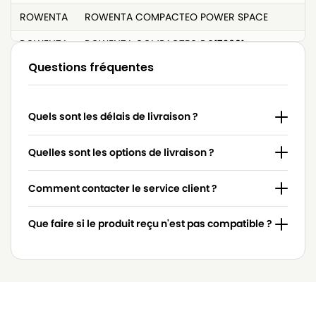
ROWENTA
ROWENTA COMPACTEO POWER SPACE
ROWENTA
ROWENTA COMPACTEO RO172601
Questions fréquentes
ROWENTA
ROWENTA COMPACTEO RO173301
ROWENTA
ROWENTA COMPACTEO RO175501
Quels sont les délais de livraison ?
ROWENTA
ROWENTA COMPACTEO UPGRADE RO176701
ROWENTA
ROWENTA COMPACTEO UPGRADE RO177301
Quelles sont les options de livraison ?
ROWENTA
ROWENTA COMPACTEO UPGRADE RO178501
Comment contacter le service client ?
ROWENTA
ROWENTA City Space RO2465WA
Que faire si le produit reçu n'est pas compatible ?
ROWENTA
ROWENTA City Space RO2614EA
ROWENTA
ROWENTA Compacteo RO173601
ROWENTA
ROWENTA POWER SPACE
ROWENTA
ROWENTA POWER SPACE 2000W