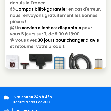
depuis la France.
ROWENTA RO2366EA RO 214501 4Q 0
📦
Compatibilité garantie
: en cas d'erreur,
ROWENTA
POWER SPACE
nous renvoyons gratuitement les bonnes
pièces !
ROWENTA
ROWENTA RO2611EA
🤗 Un
service client est disponible
pour
ROWENTA
ROWENTA RS-RT9976
vous 5 jours sur 7, de 9:00 à 18:00.
🔁 Vous avez
30 jours pour changer d’avis
ROWENTA
ROWENTA ZR 0039 01
et retourner votre produit.
Livraison en 24h à 48h.
Gratuite à partir de 30€.
Échange gratuit.