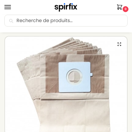
0
Recherche
🚚 Livraison Point Relais offerte dès 30€ d’achat.
Accueil
Sacs aspirateur
Sacs aspirateur ROWENTA
Sacs pour aspirateur ROWENTA CITY SPACE SMART COMPACT – Lot de 10 sacs en Papier
/
/
/