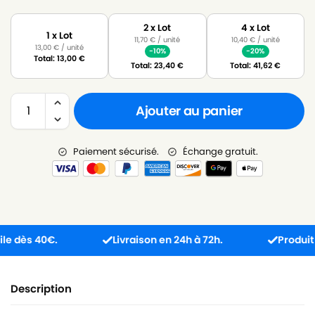
2 x Lot
4 x Lot
1 x Lot
11,70
€
/ unité
10,40
€
/ unité
13,00
€
/ unité
-10%
-20%
Total:
13,00
€
Total:
23,40
€
Total:
41,62
€
Ajouter au panier
Paiement sécurisé.
Échange gratuit.
ès 40€.
Livraison en 24h à 72h.
Produit reçu 
Description