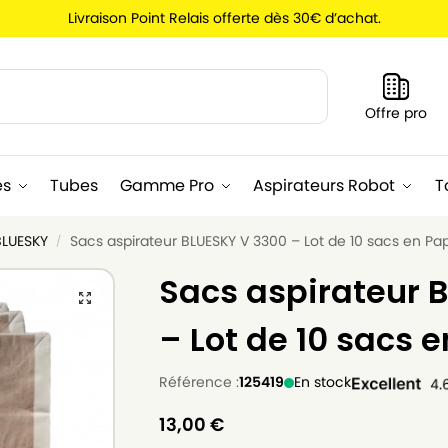
Livraison Point Relais offerte dès 30€ d’achat.
Recherche
Offre pro
es
Tubes
Gamme Pro
Aspirateurs Robot
T
BLUESKY
Sacs aspirateur BLUESKY V 3300 – Lot de 10 sacs en Pap
/
Sacs aspirateur 
– Lot de 10 sacs e
Référence :
125419
En stock
13,00
€