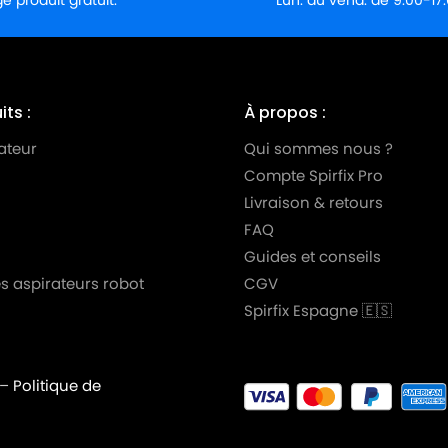
 produit gratuit.
Lun. au vend. de 9:00-17
ts :
À propos :
ateur
Qui sommes nous ?
Compte Spirfix Pro
Livraison & retours
FAQ
Guides et conseils
s aspirateurs robot
CGV
Spirfix Espagne 🇪🇸
–
Politique de