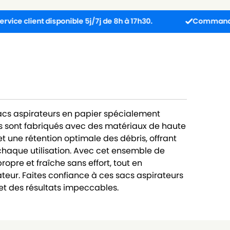
ent disponible 5j/7j de 8h à 17h30.
Commandez avant 13
sacs aspirateurs en papier spécialement
s sont fabriqués avec des matériaux de haute
 et une rétention optimale des débris, offrant
chaque utilisation. Avec cet ensemble de
opre et fraîche sans effort, tout en
teur. Faites confiance à ces sacs aspirateurs
t des résultats impeccables.