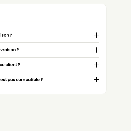
aison ?
ivraison ?
e client ?
n'est pas compatible ?