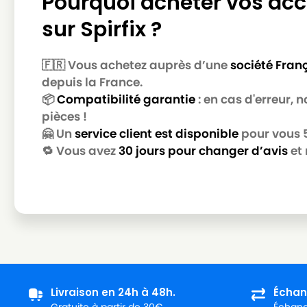
Pourquoi acheter vos acc
sur Spirfix ?
🇫🇷 Vous achetez auprès d’une
société Fran
depuis la France.
📦
Compatibilité garantie
: en cas d'erreur,
pièces !
🤗 Un
service client est disponible
pour vous 5 
🔁 Vous avez
30 jours pour changer d’avis
et 
Livraison en 24h à 48h.
Échan