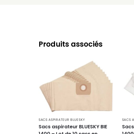
BLUESKY
BLUESKY BVC 2000
BLUESKY
BLUESKY BVC 2002
BLUESKY
BLUESKY BVN 2000
BLUESKY
BLUESKY CB 950
Produits associés
BLUESKY
BLUESKY V 3300
BLUESKY
BLUESKY V 3310
SACS ASPIRATEUR BLUESKY
SACS 
Sacs aspirateur BLUESKY BIE
Sacs
1400 – Lot de 10 sacs en
1400