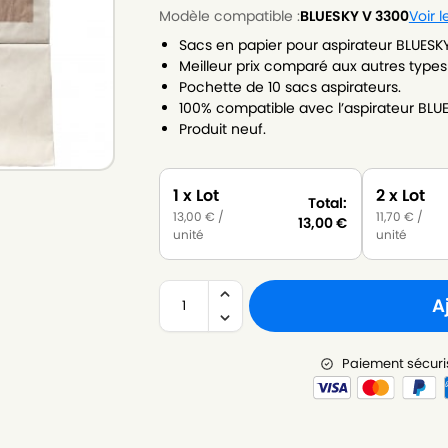
Modèle compatible :
BLUESKY V 3300
Voir 
Sacs en papier pour aspirateur BLUESK
Meilleur prix comparé aux autres types
Pochette de 10 sacs aspirateurs.
100% compatible avec l’aspirateur BLU
Produit neuf.
1 x Lot
2 x Lot
Total:
13,00
€
/
11,70
€
/
13,00
€
unité
unité
A
Paiement sécuri