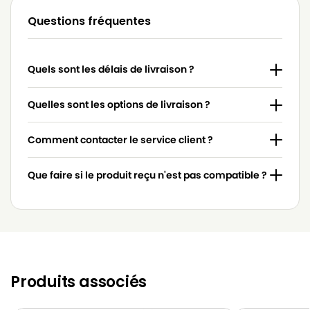
Questions fréquentes
BLUESKY
BLUESKY BVC 2000
BLUESKY
BLUESKY BVC 2002
Quels sont les délais de livraison ?
BLUESKY
BLUESKY BVN 2000
BLUESKY
BLUESKY CB 950
Quelles sont les options de livraison ?
BLUESKY
BLUESKY V 3300
Comment contacter le service client ?
BLUESKY
BLUESKY V 3310
Que faire si le produit reçu n'est pas compatible ?
Produits associés