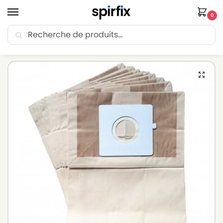
0
Recherche
🚚 Livraison Point Relais offerte dès 30€ d’achat.
Accueil
Sacs aspirateur
Sacs aspirateur BLUESKY
Sacs aspirateur BLUESKY CB 950 – Lot de 10 sacs en Papier
/
/
/