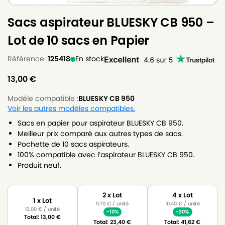
Sacs aspirateur BLUESKY CB 950 –
Lot de 10 sacs en Papier
Référence :
125418
En stock
13,00
€
Modèle compatible :
BLUESKY CB 950
Voir les autres modèles compatibles.
Sacs en papier pour aspirateur BLUESKY CB 950.
Meilleur prix comparé aux autres types de sacs.
Pochette de 10 sacs aspirateurs.
100% compatible avec l’aspirateur BLUESKY CB 950.
Produit neuf.
2 x Lot
4 x Lot
1 x Lot
11,70
€
/ unité
10,40
€
/ unité
13,00
€
/ unité
-10%
-20%
Total:
13,00
€
Total:
23,40
€
Total:
41,62
€