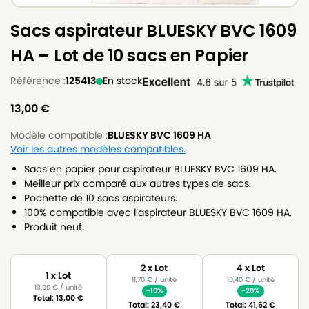
Sacs aspirateur BLUESKY BVC 1609
HA – Lot de 10 sacs en Papier
Référence :
125413
En stock
13,00
€
Modèle compatible :
BLUESKY BVC 1609 HA
Voir les autres modèles compatibles.
Sacs en papier pour aspirateur BLUESKY BVC 1609 HA.
Meilleur prix comparé aux autres types de sacs.
Pochette de 10 sacs aspirateurs.
100% compatible avec l’aspirateur BLUESKY BVC 1609 HA.
Produit neuf.
2 x Lot
4 x Lot
1 x Lot
11,70
€
/ unité
10,40
€
/ unité
13,00
€
/ unité
-10%
-20%
Total:
13,00
€
Total:
23,40
€
Total:
41,62
€