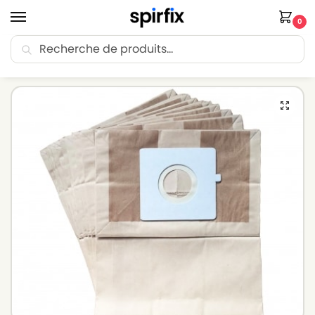
0
Recherche
🚚 Livraison Point Relais offerte dès 30€ d’achat.
Accueil
Sacs aspirateur
Sacs aspirateur BLUESKY
Sacs aspirateur BLUESKY BVC 1609 HA – Lot de 10 sacs en Papier
/
/
/