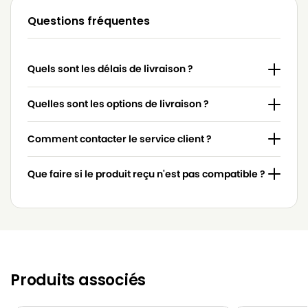
Questions fréquentes
BLUESKY
BLUESKY BVC 2000
BLUESKY
BLUESKY BVC 2002
Quels sont les délais de livraison ?
BLUESKY
BLUESKY BVN 2000
BLUESKY
BLUESKY CB 950
Quelles sont les options de livraison ?
BLUESKY
BLUESKY V 3300
Comment contacter le service client ?
BLUESKY
BLUESKY V 3310
Que faire si le produit reçu n'est pas compatible ?
Produits associés