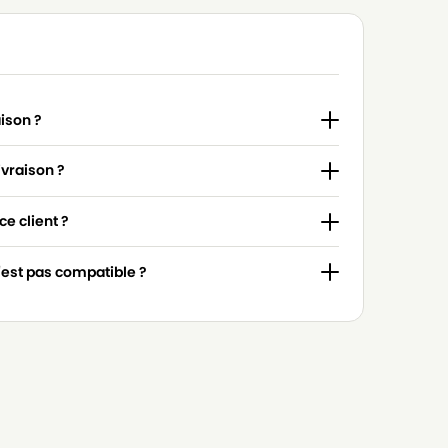
aison ?
ivraison ?
e client ?
n'est pas compatible ?