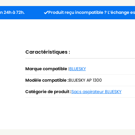
h.
Produit reçu incompatible ? L’échange est gratuit !
Caractéristiques :
Marque compatible :
BLUESKY
Modèle compatible :
BLUESKY AP 1300
Catégorie de produit :
Sacs aspirateur BLUESKY