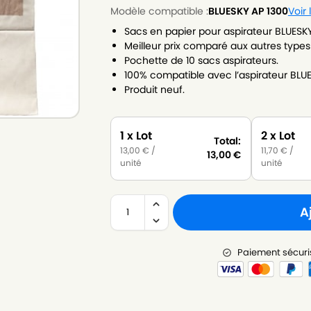
Modèle compatible :
BLUESKY AP 1300
Voir
Sacs en papier pour aspirateur BLUESKY
Meilleur prix comparé aux autres types
Pochette de 10 sacs aspirateurs.
100% compatible avec l’aspirateur BLUE
Produit neuf.
1 x Lot
2 x Lot
Total:
13,00
€
/
11,70
€
/
13,00
€
unité
unité
A
Paiement sécuri