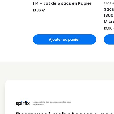
114 – Lot de 5 sacs en Papier
SACS 
Sacs
13,36
€
1300
Micr
10,66
Ajouter au panier