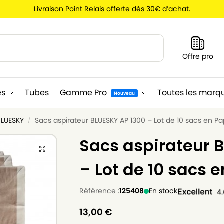
Livraison Point Relais offerte dès 30€ d’achat.
Recherche
Offre pro
es
Tubes
Gamme Pro
Toutes les marq
Nouveau
BLUESKY
Sacs aspirateur BLUESKY AP 1300 – Lot de 10 sacs en Pa
/
Sacs aspirateur 
– Lot de 10 sacs e
Référence :
125408
En stock
13,00
€