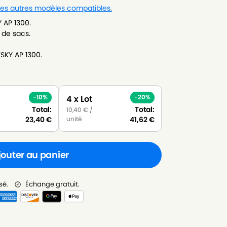
 les autres modèles compatibles.
 AP 1300.
 de sacs.
SKY AP 1300.
-10%
-20%
4 x Lot
Total:
Total:
10,40
€
/
unité
23,40
€
41,62
€
jouter au panier
sé.
Échange gratuit.