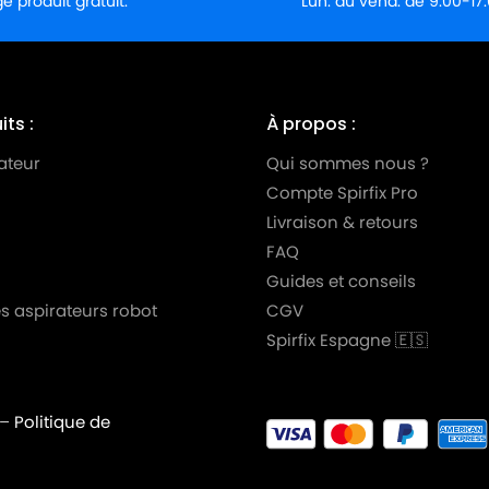
 produit gratuit.
Lun. au vend. de 9:00-17
ts :
À propos :
ateur
Qui sommes nous ?
Compte Spirfix Pro
Livraison & retours
FAQ
Guides et conseils
s aspirateurs robot
CGV
Spirfix Espagne 🇪🇸
–
Politique de