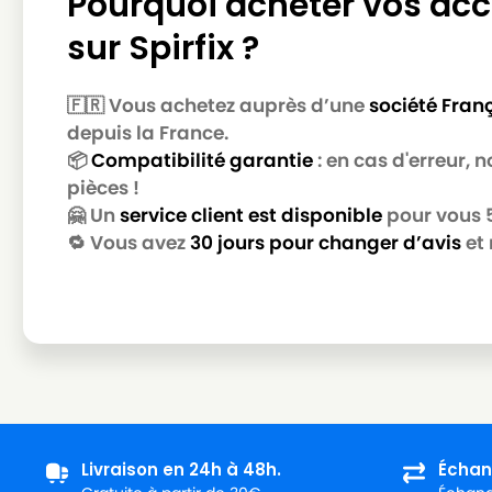
Pourquoi acheter vos acc
sur Spirfix ?
🇫🇷 Vous achetez auprès d’une
société Fran
depuis la France.
📦
Compatibilité garantie
: en cas d'erreur,
pièces !
🤗 Un
service client est disponible
pour vous 5 
🔁 Vous avez
30 jours pour changer d’avis
et 
Livraison en 24h à 48h.
Échan