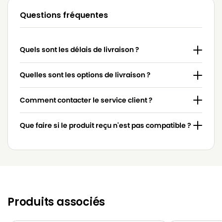
Questions fréquentes
BLUESKY
BLUESKY BVC 2000
BLUESKY
BLUESKY BVC 2002
Quels sont les délais de livraison ?
BLUESKY
BLUESKY BVN 2000
BLUESKY
BLUESKY CB 950
Quelles sont les options de livraison ?
BLUESKY
BLUESKY V 3300
Comment contacter le service client ?
BLUESKY
BLUESKY V 3310
Que faire si le produit reçu n'est pas compatible ?
Produits associés