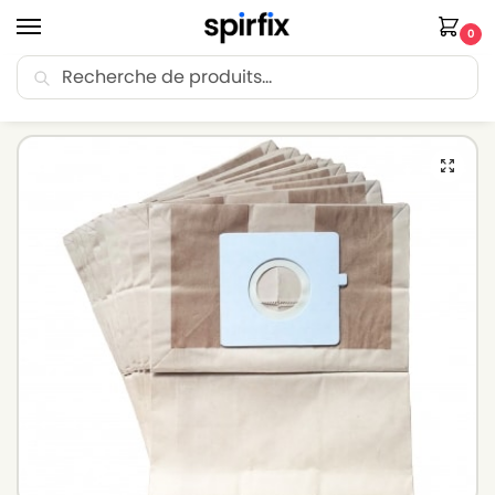
0
Recherche
🚚 Livraison Point Relais offerte dès 30€ d’achat.
Accueil
Sacs aspirateur
Sacs aspirateur BLUESKY
Sacs aspirateur BLUESKY BVC – Lot de 10 sacs en Papier
/
/
/