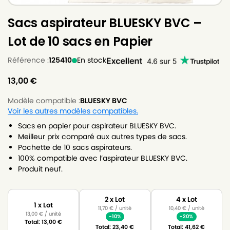
Sacs aspirateur BLUESKY BVC –
Lot de 10 sacs en Papier
Référence :
125410
En stock
13,00
€
Modèle compatible :
BLUESKY BVC
Voir les autres modèles compatibles.
Sacs en papier pour aspirateur BLUESKY BVC.
Meilleur prix comparé aux autres types de sacs.
Pochette de 10 sacs aspirateurs.
100% compatible avec l’aspirateur BLUESKY BVC.
Produit neuf.
2 x Lot
4 x Lot
1 x Lot
11,70
€
/ unité
10,40
€
/ unité
13,00
€
/ unité
-10%
-20%
Total:
13,00
€
Total:
23,40
€
Total:
41,62
€