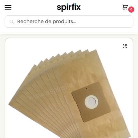
0
Recherche
🚚 Livraison Point Relais offerte dès 30€ d’achat.
Accueil
Sacs aspirateur
Sacs aspirateur BESTRON
Sacs aspirateur BESTRON HL 4201 – Lot de 10 sacs en Papier
/
/
/