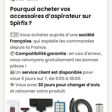
BESTRON
BESTRON DW 1400 EL
Pourquoi acheter vos
BESTRON
BESTRON DYL 1500
accessoires d’aspirateur sur
Spirfix ?
BESTRON
BESTRON HL 4201
BESTRON
BESTRON VCH 3602
🇫🇷 Vous achetez auprès d’une
société
Française
, qui expédie les commandes
BESTRON
BESTRON VCH 3608 E
depuis la France.
BESTRON
BESTRON VCH 4806 E
📦
Compatibilité garantie
: en cas d'erreur,
nous renvoyons gratuitement les bonnes
pièces !
🤗 Un
service client est disponible
pour
vous 5 jours sur 7, de 9:00 à 18:00.
🔁 Vous avez
30 jours pour changer d’avis
et retourner votre produit.