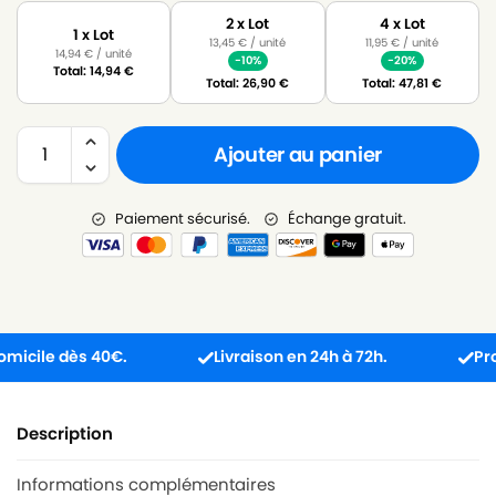
2 x Lot
4 x Lot
1 x Lot
13,45
€
/ unité
11,95
€
/ unité
14,94
€
/ unité
-10%
-20%
Total:
14,94
€
Total:
26,90
€
Total:
47,81
€
Ajouter au panier
Paiement sécurisé.
Échange gratuit.
le dès 40€.
Livraison en 24h à 72h.
Produit 
Description
Informations complémentaires