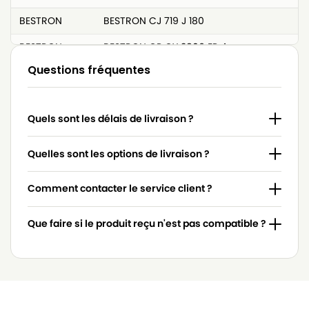
BESTRON
BESTRON CJ 719 J 180
BESTRON
BESTRON CP CY 3806 EP 4
Questions fréquentes
BESTRON
BESTRON D 00013
BESTRON
BESTRON D 00016
Quels sont les délais de livraison ?
BESTRON
BESTRON D 0013 S
BESTRON
BESTRON D 0016 S
Quelles sont les options de livraison ?
BESTRON
BESTRON D 1200 ECO
Comment contacter le service client ?
BESTRON
BESTRON D 2010 EBB
Que faire si le produit reçu n'est pas compatible ?
BESTRON
BESTRON DBB 2200 E
BESTRON
BESTRON DBB 2500 E
BESTRON
BESTRON DDB 2500 E