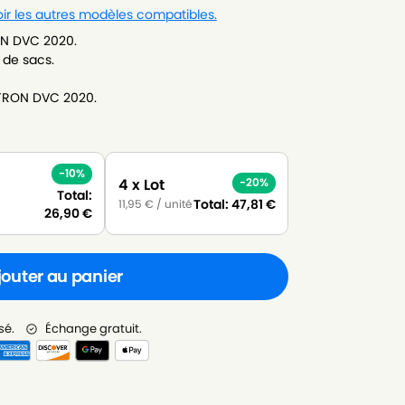
ir les autres modèles compatibles.
ON DVC 2020.
 de sacs.
STRON DVC 2020.
-10%
4 x Lot
-20%
Total:
Total:
47,81
€
11,95
€
/ unité
26,90
€
jouter au panier
sé.
Échange gratuit.