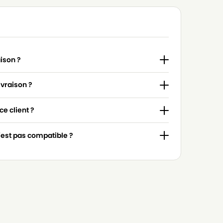
aison ?
ivraison ?
e client ?
n'est pas compatible ?