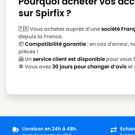
Pourquoi acheter vos acc
BESTRON
BESTRON DVC 1500 EC
sur Spirfix ?
BESTRON
BESTRON DVC 1600
BESTRON
BESTRON DVC 1600 E
🇫🇷 Vous achetez auprès d’une
société Fran
BESTRON
BESTRON DVC 1600 ES
depuis la France.
📦
Compatibilité garantie
: en cas d'erreur,
BESTRON
BESTRON DVC 1700 E
pièces !
BESTRON
BESTRON DVC 1800 E
🤗 Un
service client est disponible
pour vous 5 
🔁 Vous avez
30 jours pour changer d’avis
et 
BESTRON
BESTRON DVC 1810 E
BESTRON
BESTRON DVC 1820 E
BESTRON
BESTRON DVC 2020
BESTRON
BESTRON DVC 2020 E
BESTRON
BESTRON DW 1400 EL
BESTRON
BESTRON DYL 1500
Livraison en 24h à 48h.
Échan