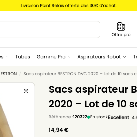
Livraison Point Relais offerte dès 30€ d’achat.
Recherche
Offre pro
es
Tubes
Gamme Pro
Aspirateurs Robot
T
 BESTRON
Sacs aspirateur BESTRON DVC 2020 – Lot de 10 sacs e
/
Sacs aspirateur
2020 – Lot de 10 
Référence :
120322
En stock
14,94
€