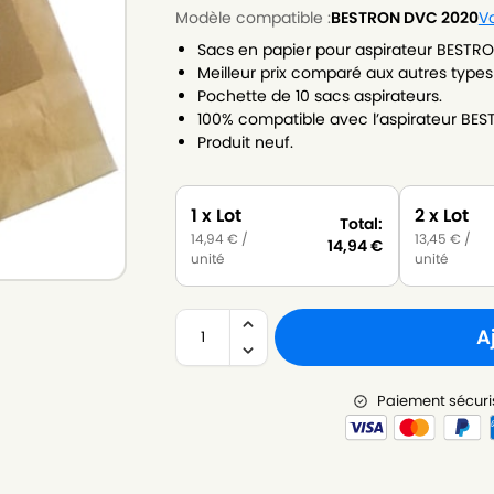
Modèle compatible :
BESTRON DVC 2020
Vo
Sacs en papier pour aspirateur BESTR
Meilleur prix comparé aux autres types
Pochette de 10 sacs aspirateurs.
100% compatible avec l’aspirateur BE
Produit neuf.
1 x Lot
2 x Lot
Total:
14,94
€
/
13,45
€
/
14,94
€
unité
unité
A
Paiement sécuri