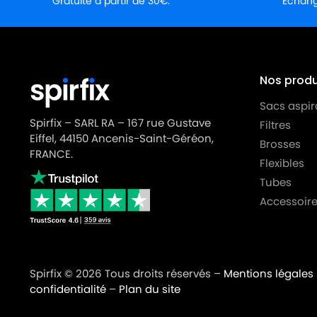
Gratuite à partir de 30€.
Échange
BESTRON
BESTRON HL 4201
BESTRON
BESTRON VCH 3602
BESTRON
BESTRON VCH 3608 E
Nos produi
BESTRON
BESTRON VCH 4806 E
Sacs aspir
Spirfix – SARL RA – 167 rue Gustave
Filtres
Eiffel, 44150 Ancenis-Saint-Géréon,
Brosses
FRANCE.
Flexibles
Tubes
Accessoire
Spirfix © 2026 Tous droits réservés –
Mentions légales
confidentialité
–
Plan du site