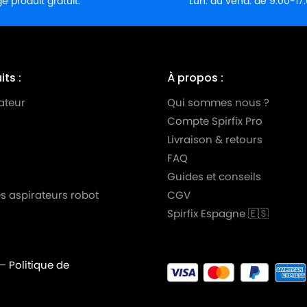
 produit gratuit.
Lun. au vend. de 9:00-17
ts :
À propos :
ateur
Qui sommes nous ?
Compte Spirfix Pro
Livraison & retours
FAQ
Guides et conseils
s aspirateurs robot
CGV
Spirfix Espagne 🇪🇸
–
Politique de