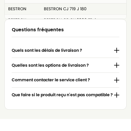
BESTRON
BESTRON CJ 719 J 180
BESTRON
BESTRON CP CY 3806 EP 4
Questions fréquentes
BESTRON
BESTRON D 00013
BESTRON
BESTRON D 00016
Quels sont les délais de livraison ?
BESTRON
BESTRON D 0013 S
BESTRON
BESTRON D 0016 S
Quelles sont les options de livraison ?
BESTRON
BESTRON D 1200 ECO
Comment contacter le service client ?
BESTRON
BESTRON D 2010 EBB
Que faire si le produit reçu n'est pas compatible ?
BESTRON
BESTRON DBB 2200 E
BESTRON
BESTRON DBB 2500 E
BESTRON
BESTRON DDB 2500 E