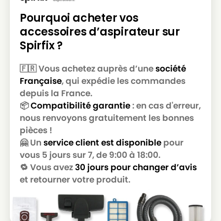
BESTRON
BESTRON DW 1400 EL
Pourquoi acheter vos
BESTRON
BESTRON DYL 1500
accessoires d’aspirateur sur
Spirfix ?
BESTRON
BESTRON HL 4201
BESTRON
BESTRON VCH 3602
🇫🇷 Vous achetez auprès d’une
société
Française
, qui expédie les commandes
BESTRON
BESTRON VCH 3608 E
depuis la France.
BESTRON
BESTRON VCH 4806 E
📦
Compatibilité garantie
: en cas d'erreur,
nous renvoyons gratuitement les bonnes
pièces !
🤗 Un
service client est disponible
pour
vous 5 jours sur 7, de 9:00 à 18:00.
🔁 Vous avez
30 jours pour changer d’avis
et retourner votre produit.