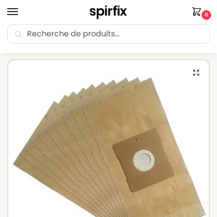
0
Recherche
🚚 Livraison Point Relais offerte dès 30€ d’achat.
Accueil
Sacs aspirateur
Sacs aspirateur BESTRON
Sacs aspirateur BESTRON DS 1800 S – Lot de 10 sacs en Papier
/
/
/