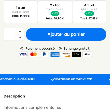
2 x Lot
4 x Lot
1 x Lot
13,45
€
/ unité
11,95
€
/ unité
14,94
€
/ unité
-10%
-20%
Total:
14,94
€
Total:
26,90
€
Total:
47,81
€
Ajouter au panier
Paiement sécurisé.
Échange gratuit.
omicile dès 40€.
Livraison en 24h à 72h.
Prod
Description
Informations complémentaires