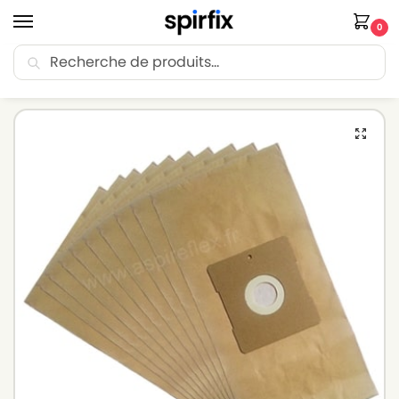
0
Recherche
🚚 Livraison Point Relais offerte dès 30€ d’achat.
Accueil
Sacs aspirateur
Sacs aspirateur BESTRON
Sacs aspirateur BESTRON DV 1500 (Série) – Lot de 10 sacs en Papier
/
/
/