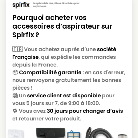
BESTRON
BESTRON DW 1400 EL
Pourquoi acheter vos
BESTRON
BESTRON DYL 1500
accessoires d’aspirateur sur
Spirfix ?
BESTRON
BESTRON HL 4201
BESTRON
BESTRON VCH 3602
🇫🇷 Vous achetez auprès d’une
société
Française
, qui expédie les commandes
BESTRON
BESTRON VCH 3608 E
depuis la France.
BESTRON
BESTRON VCH 4806 E
📦
Compatibilité garantie
: en cas d'erreur,
nous renvoyons gratuitement les bonnes
pièces !
🤗 Un
service client est disponible
pour
vous 5 jours sur 7, de 9:00 à 18:00.
🔁 Vous avez
30 jours pour changer d’avis
et retourner votre produit.