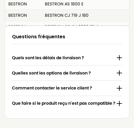
BESTRON
BESTRON AS 1800 E
BESTRON
BESTRON CJ 719 J 180
BESTRON
BESTRON CP CY 3806 EP 4
Questions fréquentes
BESTRON
BESTRON D 00013
BESTRON
BESTRON D 00016
Quels sont les délais de livraison ?
BESTRON
BESTRON D 0013 S
BESTRON
BESTRON D 0016 S
Quelles sont les options de livraison ?
BESTRON
BESTRON D 1200 ECO
Comment contacter le service client ?
BESTRON
BESTRON D 2010 EBB
Que faire si le produit reçu n'est pas compatible ?
BESTRON
BESTRON DBB 2200 E
BESTRON
BESTRON DBB 2500 E
BESTRON
BESTRON DDB 2500 E