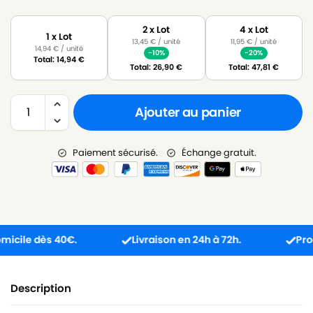
2 x Lot
4 x Lot
1 x Lot
13,45
€
/ unité
11,95
€
/ unité
14,94
€
/ unité
-10%
-20%
Total:
14,94
€
Total:
26,90
€
Total:
47,81
€
Ajouter au panier
Paiement sécurisé.
Échange gratuit.
le dès 40€.
Livraison en 24h à 72h.
Produit r
Description