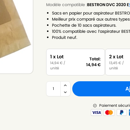
Modèle compatible :
BESTRON DVC 2020 E
Sacs en papier pour aspirateur BESTR
Meilleur prix comparé aux autres types
Pochette de 10 sacs aspirateurs.
100% compatible avec l’aspirateur BE
Produit neuf.
1 x Lot
2 x Lot
Total:
14,94
€
/
13,45
€
/
14,94
€
unité
unité
A
Paiement sécuri