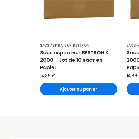
BESTRON
BESTRON DV 1500 (Série)
BESTRON
BESTRON DV 1500 EC
BESTRON
BESTRON DV 1600
BESTRON
BESTRON DV 1600 EC
SACS ASPIRATEUR BESTRON
SACS 
Sacs aspirateur BESTRON K
Sacs
BESTRON
BESTRON DV 1800 EP
2000 – Lot de 10 sacs en
2000
Papier
Papi
BESTRON
BESTRON DV 2000 ES
14,86
€
14,86
BESTRON
BESTRON DVC 1250
Ajouter au panier
BESTRON
BESTRON DVC 1300 (Série
BESTRON
BESTRON DVC 1300 S
BESTRON
BESTRON DVC 1500 (Série
BESTRON
BESTRON DVC 1500 E