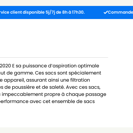
 disponible 5j/7j de 8h à 17h30.
Commandez avant 13h :
2020 E sa puissance d’aspiration optimale
aut de gamme. Ces sacs sont spécialement
appareil, assurant ainsi une filtration
es de poussière et de saleté. Avec ces sacs,
era impeccablement propre à chaque passage
la performance avec cet ensemble de sacs