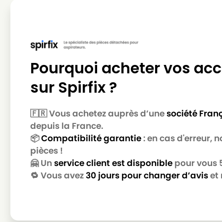
BESTRON
BESTRON DVC 1500 EC
BESTRON
BESTRON DVC 1600
BESTRON
BESTRON DVC 1600 E
BESTRON
BESTRON DVC 1600 ES
Pourquoi acheter vos acc
BESTRON
BESTRON DVC 1700 E
sur Spirfix ?
BESTRON
BESTRON DVC 1800 E
🇫🇷 Vous achetez auprès d’une
société Fran
BESTRON
BESTRON DVC 1810 E
depuis la France.
BESTRON
BESTRON DVC 1820 E
📦
Compatibilité garantie
: en cas d'erreur,
pièces !
BESTRON
BESTRON DVC 2020
🤗 Un
service client est disponible
pour vous 5 
BESTRON
BESTRON DVC 2020 E
🔁 Vous avez
30 jours pour changer d’avis
et 
BESTRON
BESTRON DW 1400 EL
BESTRON
BESTRON DYL 1500