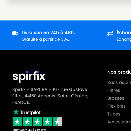
BESTRON
BESTRON HL 4201
BESTRON
BESTRON VCH 3602
BESTRON
BESTRON VCH 3608 E
Livraison en 24h à 48h.
Échan
BESTRON
BESTRON VCH 4806 E
Gratuite à partir de 30€.
Échange
Nos produi
Sacs aspir
Spirfix – SARL RA – 167 rue Gustave
Filtres
Eiffel, 44150 Ancenis-Saint-Géréon,
Brosses
FRANCE.
Flexibles
Tubes
Accessoire