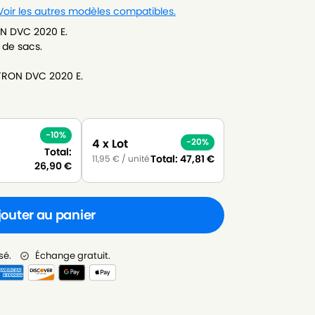
Voir les autres modèles compatibles.
ON DVC 2020 E.
 de sacs.
STRON DVC 2020 E.
-10%
4 x Lot
-20%
Total:
Total:
47,81
€
11,95
€
/ unité
26,90
€
jouter au panier
sé.
Échange gratuit.