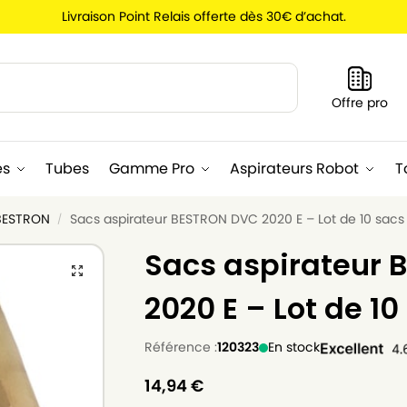
Livraison Point Relais offerte dès 30€ d’achat.
Recherche
Offre pro
es
Tubes
Gamme Pro
Aspirateurs Robot
T
 BESTRON
Sacs aspirateur BESTRON DVC 2020 E – Lot de 10 sacs
/
Sacs aspirateur
2020 E – Lot de 10
Référence :
120323
En stock
14,94
€