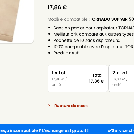
17,86
€
Modèle compatible :
TORNADO SUP’AIR 50
Sacs en papier pour aspirateur TORNAD
Meilleur prix comparé aux autres types
Pochette de 10 sacs aspirateurs.
100% compatible avec l’aspirateur TOR
Produit neuf.
1 x Lot
2 x Lot
Total:
17,86
€
/
16,07
€
/
17,86
€
unité
unité
Rupture de stock
patible ? L’échange est gratuit !
Service client disponi