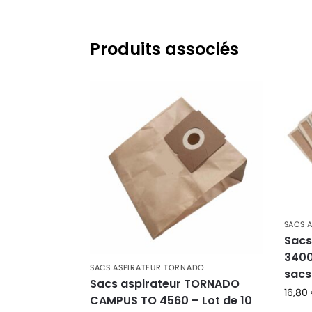
TORNADO
TORNADO SUP’AIR 50
TORNADO
TORNADO SUP’AIR 800
Produits associés
TORNADO
TORNADO SUP’AIR GA
TORNADO
TORNADO SUP’AIR GS
TORNADO
TORNADO SUP’AIR TX
TORNADO
TORNADO TX
TORNADO
TORNADO TY
TORNADO
TORNADO TZ
SACS 
Sacs
3400
SACS ASPIRATEUR TORNADO
sacs
Sacs aspirateur TORNADO
16,80
CAMPUS TO 4560 – Lot de 10