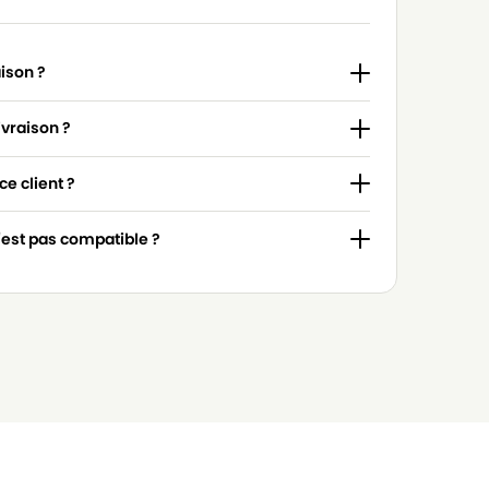
aison ?
ivraison ?
e client ?
n'est pas compatible ?