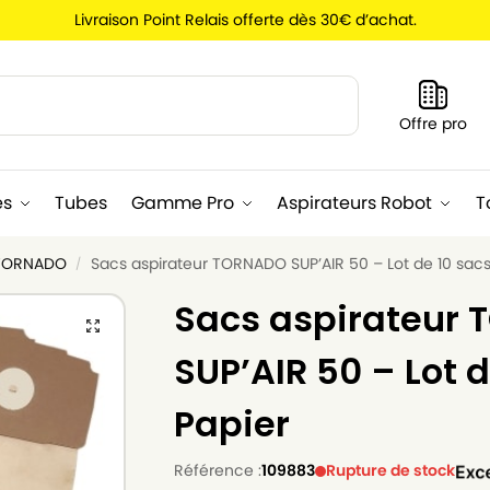
Livraison Point Relais offerte dès 30€ d’achat.
Recherche
Offre pro
es
Tubes
Gamme Pro
Aspirateurs Robot
T
 TORNADO
Sacs aspirateur TORNADO SUP’AIR 50 – Lot de 10 sacs
/
Sacs aspirateur
SUP’AIR 50 – Lot 
Papier
Référence :
109883
Rupture de stock