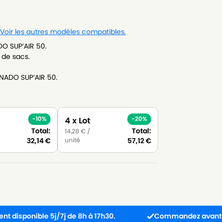
Voir les autres modèles compatibles.
O SUP’AIR 50.
 de sacs.
NADO SUP’AIR 50.
-10%
-20%
4 x Lot
Total:
Total:
14,28
€
/
unité
32,14
€
57,12
€
ble 5j/7j de 8h à 17h30.
Commandez avant 13h : colis 