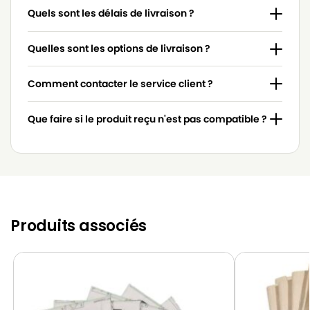
Quels sont les délais de livraison ?
TORNADO
TORNADO SUP’AIR 50
TORNADO
TORNADO SUP’AIR 800
Quelles sont les options de livraison ?
TORNADO
TORNADO SUP’AIR GA
Comment contacter le service client ?
TORNADO
TORNADO SUP’AIR GS
Que faire si le produit reçu n'est pas compatible ?
TORNADO
TORNADO SUP’AIR TX
TORNADO
TORNADO TX
TORNADO
TORNADO TY
TORNADO
TORNADO TZ
Produits associés