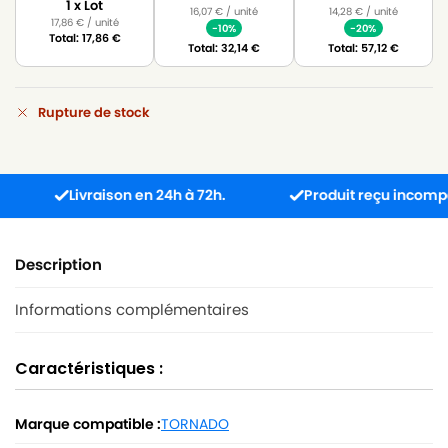
1 x Lot
16,07
€
/ unité
14,28
€
/ unité
17,86
€
/ unité
-10%
-20%
Total:
17,86
€
Total:
32,14
€
Total:
57,12
€
Rupture de stock
Livraison en 24h à 72h.
Produit reçu incompatible
Description
Informations complémentaires
Caractéristiques :
Marque compatible :
TORNADO