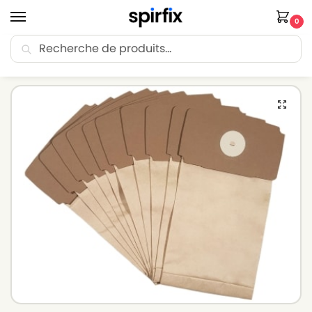
0
Recherche
🚚 Livraison Point Relais offerte dès 30€ d’achat.
Accueil
Sacs aspirateur
Sacs aspirateur TORNADO
Sacs aspirateur TORNADO LEAD’AIR 1400LX – Lot de 10 sacs en Papier
/
/
/