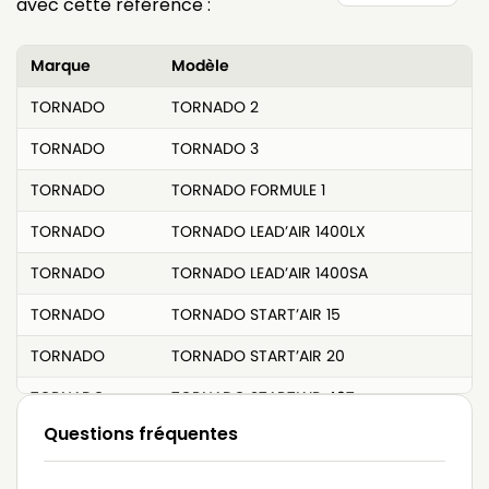
avec cette référence :
Marque
Modèle
TORNADO
TORNADO 2
TORNADO
TORNADO 3
TORNADO
TORNADO FORMULE 1
TORNADO
TORNADO LEAD’AIR 1400LX
TORNADO
TORNADO LEAD’AIR 1400SA
TORNADO
TORNADO START’AIR 15
TORNADO
TORNADO START’AIR 20
TORNADO
TORNADO START’AIR 40T
Questions fréquentes
TORNADO
TORNADO SUP’AIR 10
TORNADO
TORNADO SUP’AIR 2