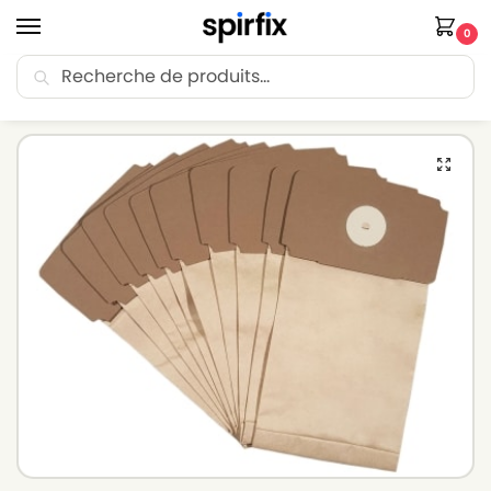
0
Recherche
🚚 Livraison Point Relais offerte dès 30€ d’achat.
Accueil
Sacs aspirateur
Sacs aspirateur TORNADO
Sacs aspirateur TORNADO 3 – Lot de 10 sacs en Papier
/
/
/