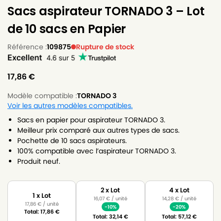
Sacs aspirateur TORNADO 3 – Lot
de 10 sacs en Papier
Référence :
109875
Rupture de stock
17,86
€
Modèle compatible :
TORNADO 3
Voir les autres modèles compatibles.
Sacs en papier pour aspirateur TORNADO 3.
Meilleur prix comparé aux autres types de sacs.
Pochette de 10 sacs aspirateurs.
100% compatible avec l’aspirateur TORNADO 3.
Produit neuf.
2 x Lot
4 x Lot
1 x Lot
16,07
€
/ unité
14,28
€
/ unité
17,86
€
/ unité
-10%
-20%
Total:
17,86
€
Total:
32,14
€
Total:
57,12
€