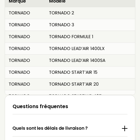
Marque
Modèle
TORNADO
TORNADO 2
TORNADO
TORNADO 3
TORNADO
TORNADO FORMULE 1
TORNADO
TORNADO LEAD’AIR 1400LX
TORNADO
TORNADO LEAD’AIR 1400SA
TORNADO
TORNADO START’AIR 15
TORNADO
TORNADO START’AIR 20
TORNADO
TORNADO START’AIR 40T
Questions fréquentes
TORNADO
TORNADO SUP’AIR 10
TORNADO
TORNADO SUP’AIR 2
Quels sont les délais de livraison ?
TORNADO
TORNADO SUP’AIR 50