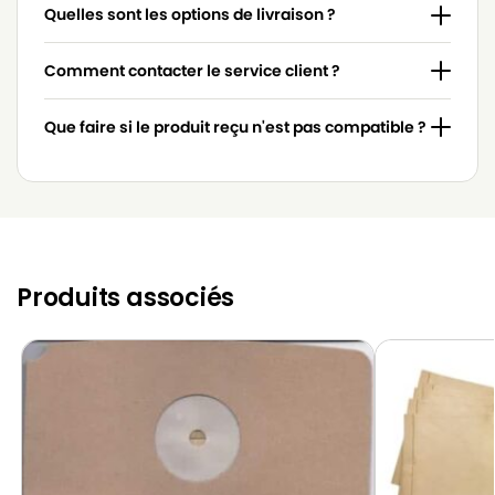
TORNADO
TORNADO SUP’AIR 800
Quelles sont les options de livraison ?
TORNADO
TORNADO SUP’AIR GA
Comment contacter le service client ?
TORNADO
TORNADO SUP’AIR GS
Que faire si le produit reçu n'est pas compatible ?
TORNADO
TORNADO SUP’AIR TX
TORNADO
TORNADO TX
TORNADO
TORNADO TY
TORNADO
TORNADO TZ
Produits associés