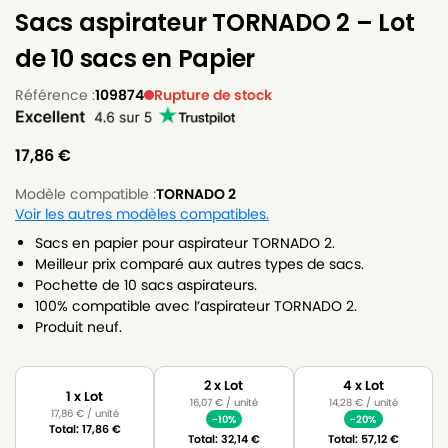
Sacs aspirateur TORNADO 2 – Lot
de 10 sacs en Papier
Référence :
109874
Rupture de stock
17,86
€
Modèle compatible :
TORNADO 2
Voir les autres modèles compatibles.
Sacs en papier pour aspirateur TORNADO 2.
Meilleur prix comparé aux autres types de sacs.
Pochette de 10 sacs aspirateurs.
100% compatible avec l’aspirateur TORNADO 2.
Produit neuf.
2 x Lot
4 x Lot
1 x Lot
16,07
€
/ unité
14,28
€
/ unité
17,86
€
/ unité
-10%
-20%
Total:
17,86
€
Total:
32,14
€
Total:
57,12
€