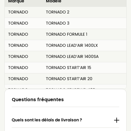
Marque
Modèle
TORNADO
TORNADO 2
TORNADO
TORNADO 3
TORNADO
TORNADO FORMULE 1
TORNADO
TORNADO LEAD’AIR 1400LX
TORNADO
TORNADO LEAD’AIR 1400SA
TORNADO
TORNADO START’AIR 15
TORNADO
TORNADO START’AIR 20
TORNADO
TORNADO START’AIR 40T
Questions fréquentes
TORNADO
TORNADO SUP’AIR 10
TORNADO
TORNADO SUP’AIR 2
Quels sont les délais de livraison ?
TORNADO
TORNADO SUP’AIR 50