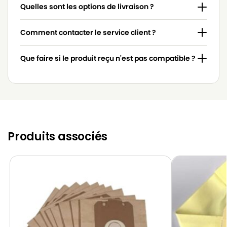
TORNADO
TORNADO SUP’AIR 800
Quelles sont les options de livraison ?
TORNADO
TORNADO SUP’AIR GA
Comment contacter le service client ?
TORNADO
TORNADO SUP’AIR GS
Que faire si le produit reçu n'est pas compatible ?
TORNADO
TORNADO SUP’AIR TX
TORNADO
TORNADO TX
TORNADO
TORNADO TY
TORNADO
TORNADO TZ
Produits associés