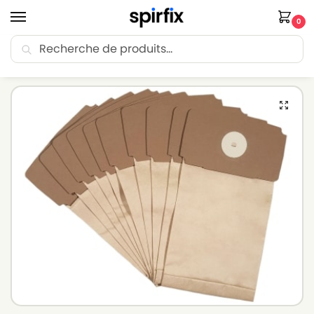
0
Recherche
🚚 Livraison Point Relais offerte dès 30€ d’achat.
Accueil
Sacs aspirateur
Sacs aspirateur TORNADO
Sacs aspirateur TORNADO 2 – Lot de 10 sacs en Papier
/
/
/