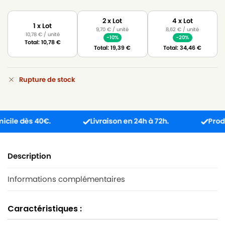
2 x Lot
4 x Lot
1 x Lot
9,70
€
/ unité
8,62
€
/ unité
10,78
€
/ unité
-10%
-20%
Total:
10,78
€
Total:
19,39
€
Total:
34,46
€
Rupture de stock
 dès 40€.
Livraison en 24h à 72h.
Produit re
Description
Informations complémentaires
Caractéristiques :