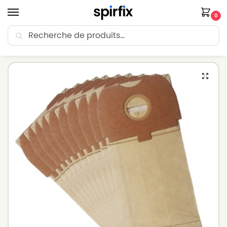
0
Recherche
🚚 Livraison Point Relais offerte dès 30€ d’achat.
Accueil
Sacs aspirateur
Sacs aspirateur BOSCH
Sacs aspirateur BOSCH IDEA 18 – Lot de 10 sacs en Papier
/
/
/