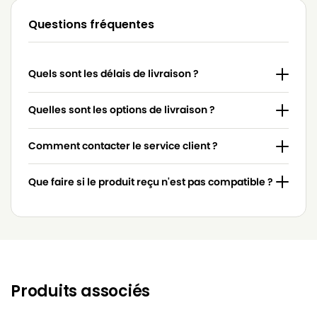
BOSCH
BOSCH BSB 1000 à BSB 1999
Questions fréquentes
BOSCH
BOSCH BSB 1100
BOSCH
BOSCH BSB 1100 IDEA
Quels sont les délais de livraison ?
BOSCH
BOSCH BSB… (Série)
BOSCH
BOSCH BX 6000
Quelles sont les options de livraison ?
BOSCH
BOSCH DHZ 61 AF
Comment contacter le service client ?
BOSCH
BOSCH HS 6000 à HS 6999
Que faire si le produit reçu n'est pas compatible ?
BOSCH
BOSCH HS 6010
BOSCH
BOSCH IDEA
BOSCH
BOSCH IDEA 10
BOSCH
BOSCH IDEA 11
Produits associés
BOSCH
BOSCH IDEA 12