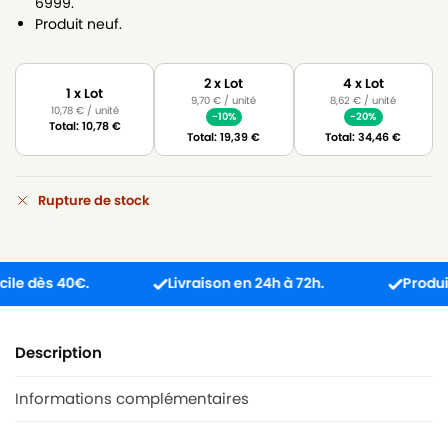
6999.
Produit neuf.
2 x Lot
4 x Lot
1 x Lot
9,70
€
/ unité
8,62
€
/ unité
10,78
€
/ unité
-10%
-20%
Total:
10,78
€
Total:
19,39
€
Total:
34,46
€
Rupture de stock
ès 40€.
Livraison en 24h à 72h.
Produit reçu
Description
Informations complémentaires