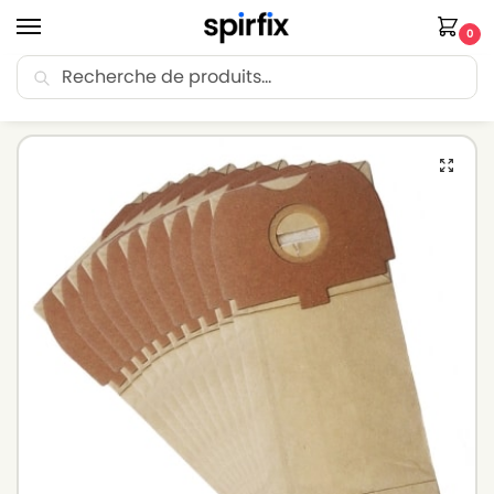
0
Recherche
🚚 Livraison Point Relais offerte dès 30€ d’achat.
Accueil
Sacs aspirateur
Sacs aspirateur BOSCH
Sacs aspirateur BOSCH HS 6000 à HS 6999 – Lot de 10 sacs en Papier
/
/
/