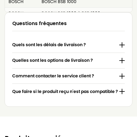
BOSCH
BOSCH BSB 1000
BOSCH
BOSCH BSB 1000 à BSB 1999
Questions fréquentes
BOSCH
BOSCH BSB 1100
BOSCH
BOSCH BSB 1100 IDEA
Quels sont les délais de livraison ?
BOSCH
BOSCH BSB… (Série)
BOSCH
BOSCH BX 6000
Quelles sont les options de livraison ?
BOSCH
BOSCH DHZ 61 AF
Comment contacter le service client ?
BOSCH
BOSCH HS 6000 à HS 6999
Que faire si le produit reçu n'est pas compatible ?
BOSCH
BOSCH HS 6010
BOSCH
BOSCH IDEA
BOSCH
BOSCH IDEA 10
BOSCH
BOSCH IDEA 11