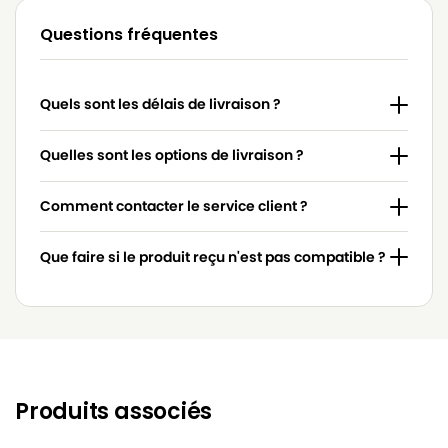
BOSCH
BOSCH BSB 1000 à BSB 1999
Questions fréquentes
BOSCH
BOSCH BSB 1100
BOSCH
BOSCH BSB 1100 IDEA
Quels sont les délais de livraison ?
BOSCH
BOSCH BSB… (Série)
BOSCH
BOSCH BX 6000
Quelles sont les options de livraison ?
BOSCH
BOSCH DHZ 61 AF
Comment contacter le service client ?
BOSCH
BOSCH HS 6000 à HS 6999
Que faire si le produit reçu n'est pas compatible ?
BOSCH
BOSCH HS 6010
BOSCH
BOSCH IDEA
BOSCH
BOSCH IDEA 10
BOSCH
BOSCH IDEA 11
Produits associés
BOSCH
BOSCH IDEA 12