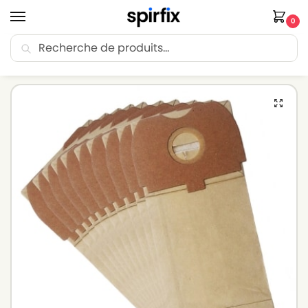
0
Recherche
🚚 Livraison Point Relais offerte dès 30€ d’achat.
Accueil
Sacs aspirateur
Sacs aspirateur BOSCH
Sacs aspirateur BOSCH IDEA 13 – Lot de 10 sacs en Papier
/
/
/