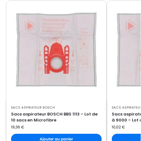
BOSCH
BOSCH IDEA 13
BOSCH
BOSCH IDEA 14
BOSCH
BOSCH IDEA 15
BOSCH
BOSCH IDEA 16
BOSCH
BOSCH IDEA 17
BOSCH
BOSCH IDEA 18
BOSCH
BOSCH IDEA 19
BOSCH
BOSCH IDEA SUPER COMPACT
BOSCH
BOSCH SUPER COMPACT
SACS ASPIRATEUR BOSCH
SACS ASPIRATEU
BOSCH
BOSCH TYP R
Sacs aspirateur BOSCH BBS 1113 – Lot de
Sacs aspira
10 sacs en Microfibre
à 9000 – Lot 
19,36
€
10,02
€
Ajouter au panier