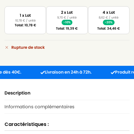
2 x Lot
4 x Lot
1 x Lot
9,70
€
/ unité
8,62
€
/ unité
10,78
€
/ unité
-10%
-20%
Total:
10,78
€
Total:
19,39
€
Total:
34,46
€
Rupture de stock
 40€.
Livraison en 24h à 72h.
Produit reçu in
Description
Informations complémentaires
Caractéristiques :