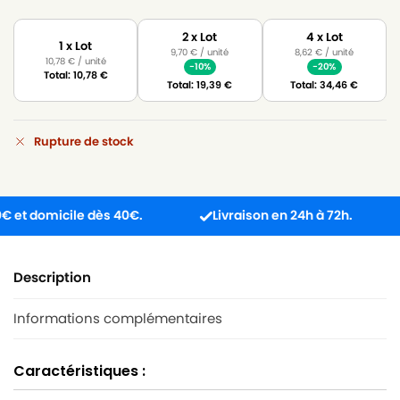
2 x Lot
4 x Lot
1 x Lot
9,70
€
/ unité
8,62
€
/ unité
10,78
€
/ unité
-10%
-20%
Total:
10,78
€
Total:
19,39
€
Total:
34,46
€
Rupture de stock
domicile dès 40€.
Livraison en 24h à 72h.
Pr
Description
Informations complémentaires
Caractéristiques :