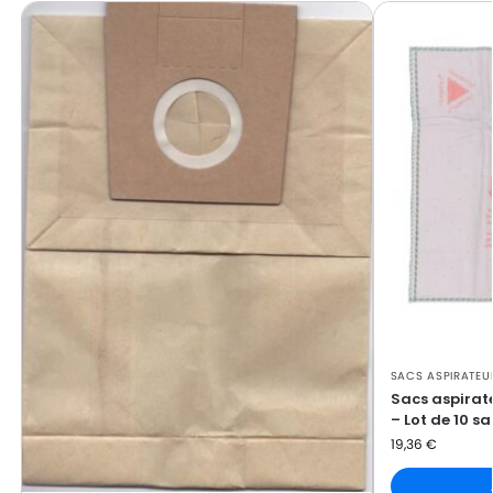
BOSCH
BOSCH IDEA 13
BOSCH
BOSCH IDEA 14
BOSCH
BOSCH IDEA 15
BOSCH
BOSCH IDEA 16
BOSCH
BOSCH IDEA 17
BOSCH
BOSCH IDEA 18
BOSCH
BOSCH IDEA 19
BOSCH
BOSCH IDEA SUPER COMPACT
BOSCH
BOSCH SUPER COMPACT
SACS ASPIRATEU
BOSCH
BOSCH TYP R
Sacs aspirat
– Lot de 10 s
19,36
€