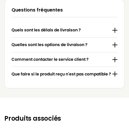
BOSCH
BOSCH BSB 1000 à BSB 1999
Questions fréquentes
BOSCH
BOSCH BSB 1100
BOSCH
BOSCH BSB 1100 IDEA
Quels sont les délais de livraison ?
BOSCH
BOSCH BSB… (Série)
BOSCH
BOSCH BX 6000
Quelles sont les options de livraison ?
BOSCH
BOSCH DHZ 61 AF
Comment contacter le service client ?
BOSCH
BOSCH HS 6000 à HS 6999
Que faire si le produit reçu n'est pas compatible ?
BOSCH
BOSCH HS 6010
BOSCH
BOSCH IDEA
BOSCH
BOSCH IDEA 10
BOSCH
BOSCH IDEA 11
Produits associés
BOSCH
BOSCH IDEA 12