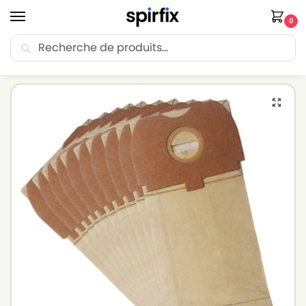
0
Recherche
🚚 Livraison Point Relais offerte dès 30€ d’achat.
Accueil
Sacs aspirateur
Sacs aspirateur BOSCH
Sacs aspirateur BOSCH BSB 1 IDEA – Lot de 10 sacs en Papier
/
/
/