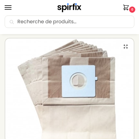
0
Recherche
🚚 Livraison Point Relais offerte dès 30€ d’achat.
Accueil
Sacs aspirateur
Sacs aspirateur MOULINEX
Sacs pour aspirateur MOULINEX MINI SPACE 1600W – Lot de 10 sacs en Papier
/
/
/