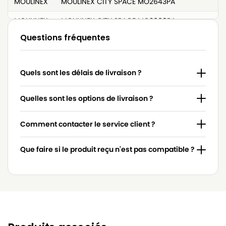
MOULINEX
MOULINEX CITY SPACE MO2643PA
MOULINEX
MOULINEX CITY SPACE MO2669PA
Questions fréquentes
MOULINEX
MOULINEX CITY SPACE SMART ET COMPACT
MOULINEX
MOULINEX COMPACTEO
Quels sont les délais de livraison ?
MOULINEX
MOULINEX COMPACTEO 1800W
MOULINEX
MOULINEX COMPACTEO 1900W
Quelles sont les options de livraison ?
MOULINEX
MOULINEX COMPACTEO ERGO 1900W
Comment contacter le service client ?
MOULINEX
MOULINEX COMPACTEO ERGO 2000W
Que faire si le produit reçu n'est pas compatible ?
MOULINEX
MOULINEX COMPACTEO MT0005 01
MOULINEX
MOULINEX COMPACTEO MT000501 01
MOULINEX
MOULINEX MINI SPACE
MOULINEX
MOULINEX MINI SPACE 1600W