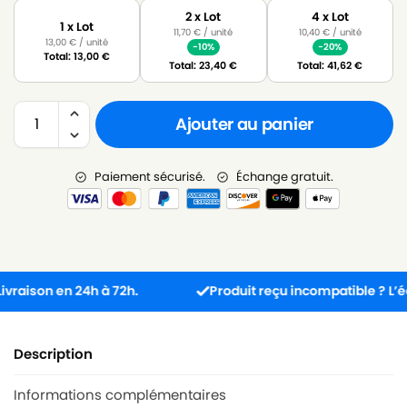
2 x Lot
4 x Lot
1 x Lot
11,70
€
/ unité
10,40
€
/ unité
13,00
€
/ unité
-10%
-20%
Total:
13,00
€
Total:
23,40
€
Total:
41,62
€
Ajouter au panier
Paiement sécurisé.
Échange gratuit.
son en 24h à 72h.
Produit reçu incompatible ? L’échang
Description
Informations complémentaires