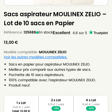
Sacs aspirateur MOULINEX ZELIO –
Lot de 10 sacs en Papier
Référence :
125686
En stock
13,00
€
Modèle compatible :
MOULINEX ZELIO
Voir les autres modèles compatibles.
Sacs en papier pour aspirateur MOULINEX ZELIO.
Meilleur prix comparé aux autres types de sacs.
Pochette de 10 sacs aspirateurs.
100% compatible avec l’aspirateur MOULINEX ZELIO.
Produit neuf.
2 x Lot
4 x Lot
1 x Lot
11,70
€
/ unité
10,40
€
/ unité
13,00
€
/ unité
-10%
-20%
Total:
13,00
€