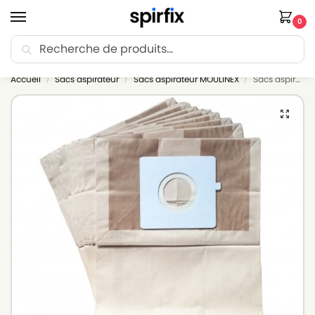
0
Recherche
🚚 Livraison Point Relais offerte dès 30€ d’achat.
Accueil
Sacs aspirateur
Sacs aspirateur MOULINEX
Sacs aspirateur MOULINEX ZELIO – Lot de 10 sacs en Papier
/
/
/