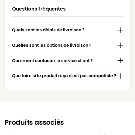
Questions fréquentes
MOULINEX
MOULINEX CITY SPACE SMART ET COMPACT
MOULINEX
MOULINEX COMPACTEO
Quels sont les délais de livraison ?
MOULINEX
MOULINEX COMPACTEO 1800W
MOULINEX
MOULINEX COMPACTEO 1900W
Quelles sont les options de livraison ?
MOULINEX
MOULINEX COMPACTEO ERGO 1900W
Comment contacter le service client ?
MOULINEX
MOULINEX COMPACTEO ERGO 2000W
Que faire si le produit reçu n'est pas compatible ?
MOULINEX
MOULINEX COMPACTEO MT0005 01
MOULINEX
MOULINEX COMPACTEO MT000501 01
MOULINEX
MOULINEX MINI SPACE
MOULINEX
MOULINEX MINI SPACE 1600W
Produits associés
MOULINEX
MOULINEX MO 1527