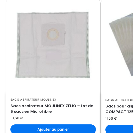
MOULINEX
MOULINEX MO 1533
MOULINEX
MOULINEX MO 1535
MOULINEX
MOULINEX MO 1555
MOULINEX
MOULINEX MO 4011
MOULINEX
MOULINEX MO1517
MOULINEX
MOULINEX MO2423PA
MOULINEX
MOULINEX MO2441PA
MOULINEX
MOULINEX MO2611PA
MOULINEX
MOULINEX MO2669PA
SACS ASPIRATEUR MOULINEX
SACS ASPIRATEU
MOULINEX
MOULINEX MO3927PA
Sacs aspirateur MOULINEX ZELIO – Lot de
Sacs pour as
5 sacs en Microfibre
COMPACT 1250
MOULINEX
MOULINEX MT 0001
10,66
€
11,56
€
MOULINEX
MOULINEX MT 0005
Ajouter au panier