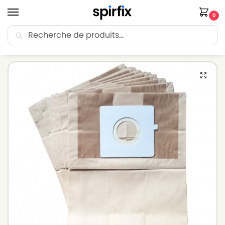
0
Recherche
🚚 Livraison Point Relais offerte dès 30€ d’achat.
Accueil
Sacs aspirateur
Sacs aspirateur MOULINEX
Sacs pour aspirateur MOULINEX CITY SPACE – Lot de 10 sacs en Papier
/
/
/