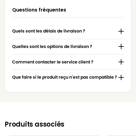
Questions fréquentes
MOULINEX
MOULINEX CITY SPACE SMART ET COMPACT
MOULINEX
MOULINEX COMPACTEO
Quels sont les délais de livraison ?
MOULINEX
MOULINEX COMPACTEO 1800W
MOULINEX
MOULINEX COMPACTEO 1900W
Quelles sont les options de livraison ?
MOULINEX
MOULINEX COMPACTEO ERGO 1900W
Comment contacter le service client ?
MOULINEX
MOULINEX COMPACTEO ERGO 2000W
Que faire si le produit reçu n'est pas compatible ?
MOULINEX
MOULINEX COMPACTEO MT0005 01
MOULINEX
MOULINEX COMPACTEO MT000501 01
MOULINEX
MOULINEX MINI SPACE
MOULINEX
MOULINEX MINI SPACE 1600W
Produits associés
MOULINEX
MOULINEX MO 1527