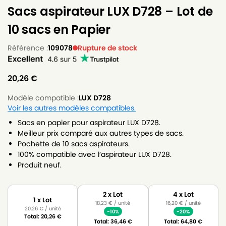
Sacs aspirateur LUX D728 – Lot de
10 sacs en Papier
Référence :
109078
Rupture de stock
20,26
€
Modèle compatible :
LUX D728
Voir les autres modèles compatibles.
Sacs en papier pour aspirateur LUX D728.
Meilleur prix comparé aux autres types de sacs.
Pochette de 10 sacs aspirateurs.
100% compatible avec l’aspirateur LUX D728.
Produit neuf.
2 x Lot
4 x Lot
1 x Lot
18,23
€
/ unité
16,20
€
/ unité
20,26
€
/ unité
-10%
-20%
Total:
20,26
€
Total:
36,46
€
Total:
64,80
€