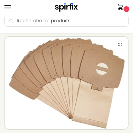
0
Recherche
🚚 Livraison Point Relais offerte dès 30€ d’achat.
Accueil
Sacs aspirateur
Sacs aspirateur LUX
Sacs aspirateur LUX D728 – Lot de 10 sacs en Papier
/
/
/