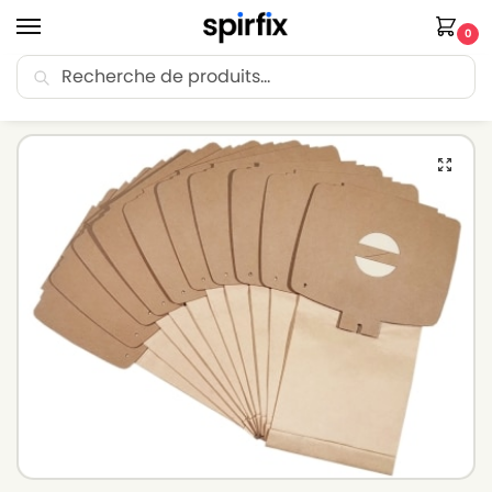
0
Recherche
🚚 Livraison Point Relais offerte dès 30€ d’achat.
Accueil
Sacs aspirateur
Sacs aspirateur LUX
Sacs aspirateur LUX D725 – Lot de 10 sacs en Papier
/
/
/