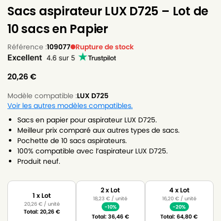
Sacs aspirateur LUX D725 – Lot de
10 sacs en Papier
Référence :
109077
Rupture de stock
20,26
€
Modèle compatible :
LUX D725
Voir les autres modèles compatibles.
Sacs en papier pour aspirateur LUX D725.
Meilleur prix comparé aux autres types de sacs.
Pochette de 10 sacs aspirateurs.
100% compatible avec l’aspirateur LUX D725.
Produit neuf.
2 x Lot
4 x Lot
1 x Lot
18,23
€
/ unité
16,20
€
/ unité
20,26
€
/ unité
-10%
-20%
Total:
20,26
€
Total:
36,46
€
Total:
64,80
€