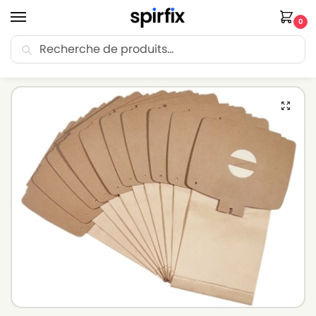
0
Recherche
🚚 Livraison Point Relais offerte dès 30€ d’achat.
Accueil
Sacs aspirateur
Sacs aspirateur LUX
Sacs aspirateur LUX D720 – Lot de 10 sacs en Papier
/
/
/