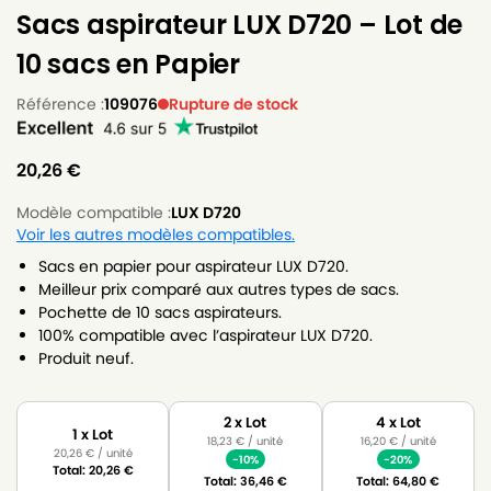
Sacs aspirateur LUX D720 – Lot de
10 sacs en Papier
Référence :
109076
Rupture de stock
20,26
€
Modèle compatible :
LUX D720
Voir les autres modèles compatibles.
Sacs en papier pour aspirateur LUX D720.
Meilleur prix comparé aux autres types de sacs.
Pochette de 10 sacs aspirateurs.
100% compatible avec l’aspirateur LUX D720.
Produit neuf.
2 x Lot
4 x Lot
1 x Lot
18,23
€
/ unité
16,20
€
/ unité
20,26
€
/ unité
-10%
-20%
Total:
20,26
€
Total:
36,46
€
Total:
64,80
€