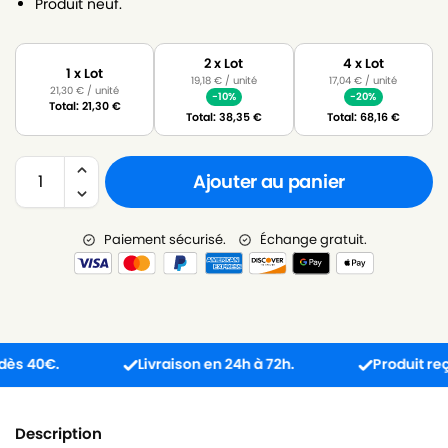
Produit neuf.
2 x Lot
4 x Lot
1 x Lot
19,18
€
/ unité
17,04
€
/ unité
21,30
€
/ unité
-10%
-20%
Total:
21,30
€
Total:
38,35
€
Total:
68,16
€
Ajouter au panier
Paiement sécurisé.
Échange gratuit.
40€.
Livraison en 24h à 72h.
Produit reçu in
Description