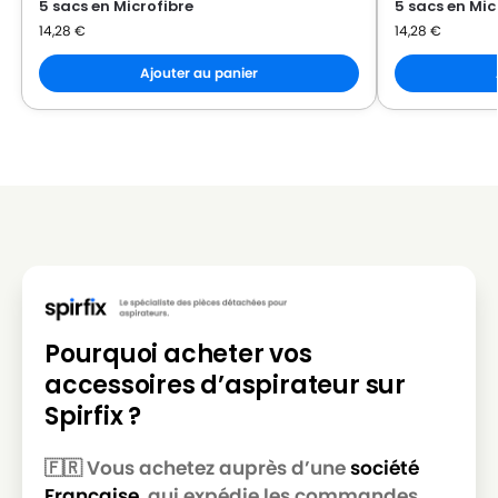
5 sacs en Microfibre
5 sacs en Mic
14,28
€
14,28
€
Ajouter au panier
Pourquoi acheter vos
accessoires d’aspirateur sur
Spirfix ?
🇫🇷 Vous achetez auprès d’une
société
Française
, qui expédie les commandes