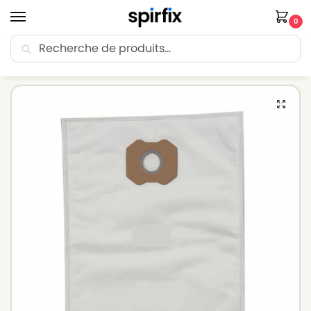
0
Recherche
🚚 Livraison Point Relais offerte dès 30€ d’achat.
Accueil
Sacs aspirateur
Sacs aspirateur HITACHI
Sacs aspirateur HITACHI CV 300 P – Lot de 5 sacs en Microfibre
/
/
/