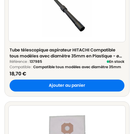
Tube télescopique aspirateur HITACHI Compatible
tous modèles avec diamètre 35mm en Plastique - ø
35mm Longueur 60cm à 100cm
Référence :
137985
En stock
Compatible :
Compatible tous modèles avec diamètre 35mm
18,70
€
Ajouter au panier