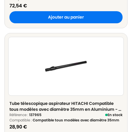
72,54
€
Ajouter au panier
Tube télescopique aspirateur HITACHI Compatible
tous modèles avec diamètre 35mm en Aluminium - ø
35mm Longueur 60cm à 100cm
Référence :
137965
En stock
Compatible :
Compatible tous modèles avec diamètre 35mm
28,90
€