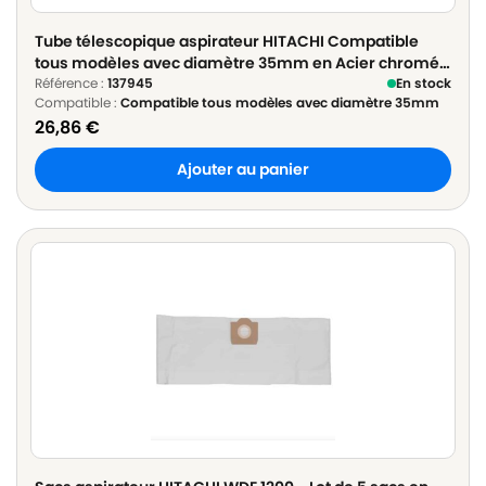
Tube télescopique aspirateur HITACHI Compatible
tous modèles avec diamètre 35mm en Acier chromé -
ø 35mm Longueur 60cm à 100cm
Référence :
137945
En stock
Compatible :
Compatible tous modèles avec diamètre 35mm
26,86
€
Ajouter au panier