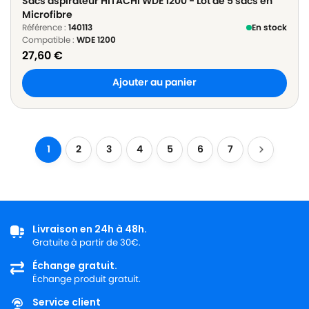
Sacs aspirateur HITACHI WDE 1200 - Lot de 5 sacs en
Microfibre
Référence :
140113
En stock
Compatible :
WDE 1200
27,60
€
Ajouter au panier
1
2
3
4
5
6
7
Livraison en 24h à 48h.
Gratuite à partir de 30€.
Échange gratuit.
Échange produit gratuit.
Service client