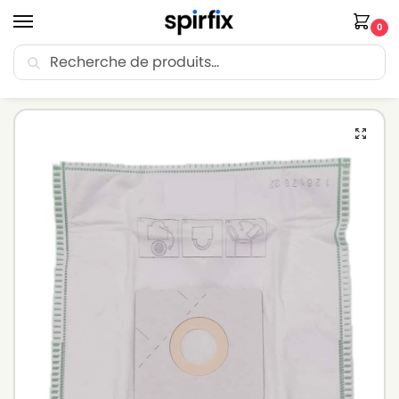
0
Recherche
🚚 Livraison Point Relais offerte dès 30€ d’achat.
Accueil
Sacs aspirateur
Sacs aspirateur GHIBLI
Sacs aspirateur GHIBLI BRICIDO – Lot de 5 sacs en Microfibre
/
/
/