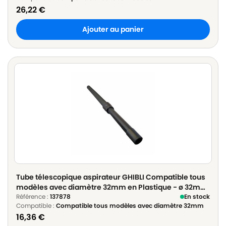
26,22
€
Ajouter au panier
Tube télescopique aspirateur GHIBLI Compatible tous
modèles avec diamètre 32mm en Plastique - ø 32mm
Longueur 60cm à 100cm
Référence :
137878
En stock
Compatible :
Compatible tous modèles avec diamètre 32mm
16,36
€