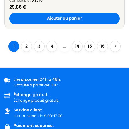
Compatible :
ASL 10
29,86
€
Ajouter au panier
1
2
3
4
…
14
15
16
Livraison en 24h à 48h.
Gratuite à partir de 30€.
Échange gratuit.
Échange produit gratuit.
Service client
Lun. au vend. de 9:00-17:00
Paiement sécurisé.