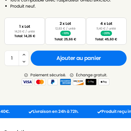
100% compatible avec l’aspirateur GHIBLI BRICIDO.
Produit neuf.
2 x Lot
4 x Lot
1 x Lot
12,83
€
/ unité
11,40
€
/ unité
14,26
€
/ unité
-10%
-20%
Total:
14,26
€
Total:
25,66
€
Total:
45,60
€
Ajouter au panier
Paiement sécurisé.
Échange gratuit.
Livraison en 24h à 72h.
Produit reçu incompa