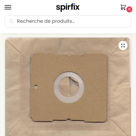
0
Recherche
🚚 Livraison Point Relais offerte dès 30€ d’achat.
Accueil
Sacs aspirateur
Sacs aspirateur GHIBLI
Sacs aspirateur GHIBLI BRICIDO – Lot de 10 sacs en Papier
/
/
/