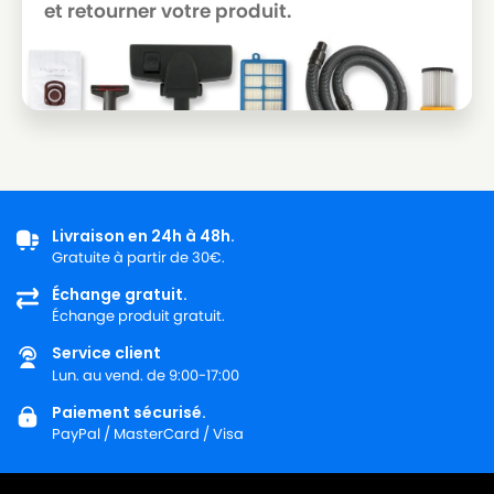
et retourner votre produit.
Livraison en 24h à 48h.
Gratuite à partir de 30€.
Échange gratuit.
Échange produit gratuit.
Service client
Lun. au vend. de 9:00-17:00
Paiement sécurisé.
PayPal / MasterCard / Visa