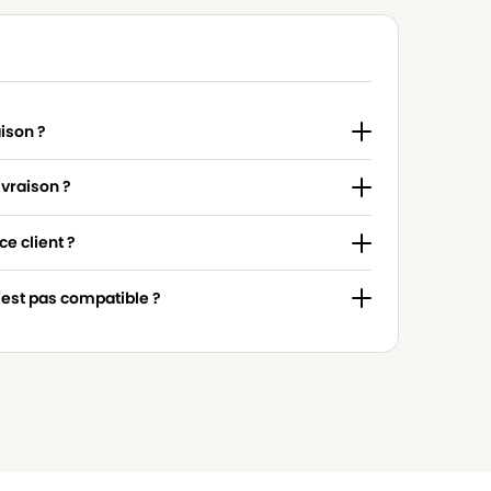
aison ?
ivraison ?
e client ?
n'est pas compatible ?