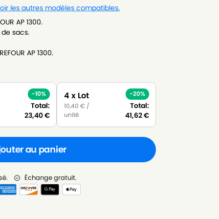
oir les autres modèles compatibles.
OUR AP 1300.
 de sacs.
REFOUR AP 1300.
-10%
-20%
4 x Lot
Total:
Total:
10,40
€
/
unité
23,40
€
41,62
€
jouter au panier
sé.
Échange gratuit.