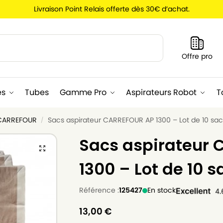
Livraison Point Relais offerte dès 30€ d’achat.
Recherche
Offre pro
es
Tubes
Gamme Pro
Aspirateurs Robot
T
 CARREFOUR
Sacs aspirateur CARREFOUR AP 1300 – Lot de 10 sac
/
Sacs aspirateur
1300 – Lot de 10 s
Référence :
125427
En stock
13,00
€