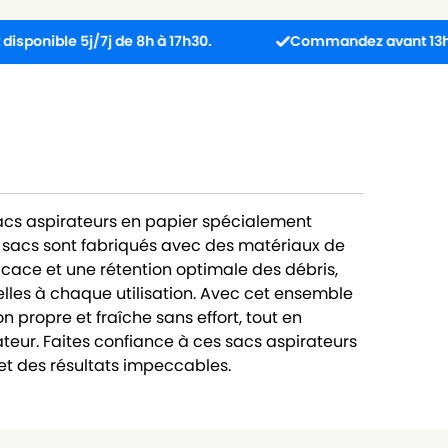
e 5j/7j de 8h à 17h30.
Commandez avant 13h : colis ex
sacs aspirateurs en papier spécialement
 sacs sont fabriqués avec des matériaux de
ficace et une rétention optimale des débris,
lles à chaque utilisation. Avec cet ensemble
 propre et fraîche sans effort, tout en
teur. Faites confiance à ces sacs aspirateurs
t des résultats impeccables.