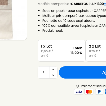
Modèle compatible :
CARREFOUR AP 1300
V
Sacs en papier pour aspirateur CARREF
Meilleur prix comparé aux autres types
Pochette de 10 sacs aspirateurs.
100% compatible avec l’aspirateur CAR
Produit neuf.
1 x Lot
2 x Lot
Total:
13,00
€
/
11,70
€
/
13,00
€
unité
unité
A
Paiement sécuri