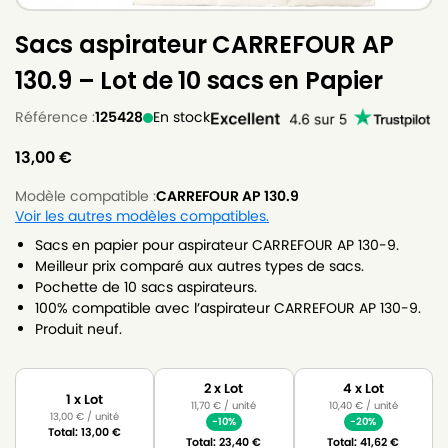
Sacs aspirateur CARREFOUR AP
130.9 – Lot de 10 sacs en Papier
Référence :
125428
En stock
13,00
€
Modèle compatible :
CARREFOUR AP 130.9
Voir les autres modèles compatibles.
Sacs en papier pour aspirateur CARREFOUR AP 130-9.
Meilleur prix comparé aux autres types de sacs.
Pochette de 10 sacs aspirateurs.
100% compatible avec l’aspirateur CARREFOUR AP 130-9.
Produit neuf.
2 x Lot
4 x Lot
1 x Lot
11,70
€
/ unité
10,40
€
/ unité
13,00
€
/ unité
-10%
-20%
Total:
13,00
€
Total:
23,40
€
Total:
41,62
€