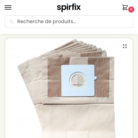
0
Recherche
🚚 Livraison Point Relais offerte dès 30€ d’achat.
Accueil
Sacs aspirateur
Sacs aspirateur CARREFOUR
Sacs aspirateur CARREFOUR AP 130.9 – Lot de 10 sacs en Papier
/
/
/