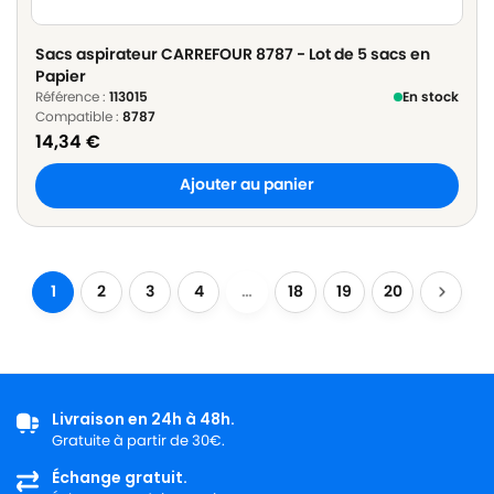
Sacs aspirateur CARREFOUR 8787 - Lot de 5 sacs en
Papier
Référence :
113015
En stock
Compatible :
8787
14,34
€
Ajouter au panier
1
2
3
4
…
18
19
20
Livraison en 24h à 48h.
Gratuite à partir de 30€.
Échange gratuit.