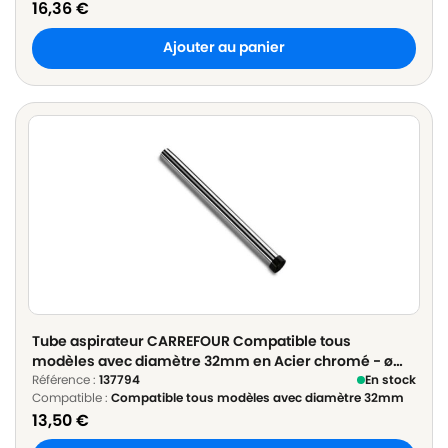
16,36
€
Ajouter au panier
Tube aspirateur CARREFOUR Compatible tous
modèles avec diamètre 32mm en Acier chromé - ø
32mm Longueur 50cm
Référence :
137794
En stock
Compatible :
Compatible tous modèles avec diamètre 32mm
13,50
€