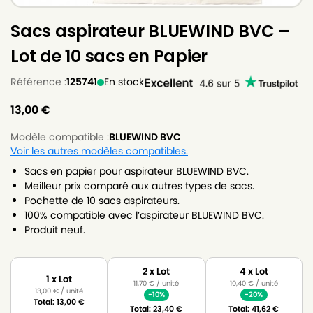
Sacs aspirateur BLUEWIND BVC –
Lot de 10 sacs en Papier
Référence :
125741
En stock
13,00
€
Modèle compatible :
BLUEWIND BVC
Voir les autres modèles compatibles.
Sacs en papier pour aspirateur BLUEWIND BVC.
Meilleur prix comparé aux autres types de sacs.
Pochette de 10 sacs aspirateurs.
100% compatible avec l’aspirateur BLUEWIND BVC.
Produit neuf.
2 x Lot
4 x Lot
1 x Lot
11,70
€
/ unité
10,40
€
/ unité
13,00
€
/ unité
-10%
-20%
Total:
13,00
€
Total:
23,40
€
Total:
41,62
€