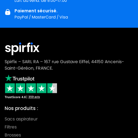
Lun. au vend. de 9:00-17:00
Paiement sécurisé.
PayPal / MasterCard / Visa
Spirfix – SARL RA – 167 rue Gustave Eiffel, 44150 Ancenis-
Saint-Géréon, FRANCE.
Nos produits :
Sacs aspirateur
Filtres
Brosses