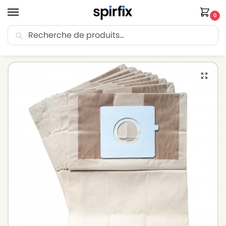
0
Recherche
🚚 Livraison Point Relais offerte dès 30€ d’achat.
Accueil
Sacs aspirateur
Sacs aspirateur BLUEWIND
Sacs aspirateur BLUEWIND BVC – Lot de 10 sacs en Papier
/
/
/