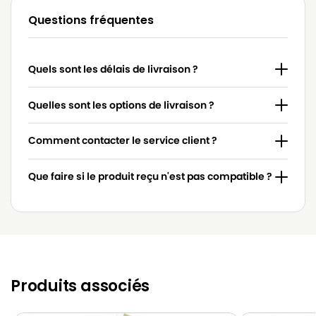
Questions fréquentes
BLUEWIND
BLUEWIND BVC 2000
BLUEWIND
BLUEWIND BVC 2002
Quels sont les délais de livraison ?
BLUEWIND
BLUEWIND BVN 2000
BLUEWIND
BLUEWIND CB 950
Quelles sont les options de livraison ?
BLUEWIND
BLUEWIND V 3300
Comment contacter le service client ?
BLUEWIND
BLUEWIND V 3310
Que faire si le produit reçu n'est pas compatible ?
Produits associés