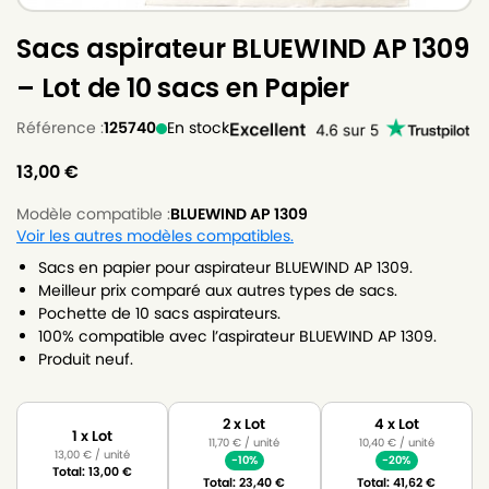
Sacs aspirateur BLUEWIND AP 1309
– Lot de 10 sacs en Papier
Référence :
125740
En stock
13,00
€
Modèle compatible :
BLUEWIND AP 1309
Voir les autres modèles compatibles.
Sacs en papier pour aspirateur BLUEWIND AP 1309.
Meilleur prix comparé aux autres types de sacs.
Pochette de 10 sacs aspirateurs.
100% compatible avec l’aspirateur BLUEWIND AP 1309.
Produit neuf.
2 x Lot
4 x Lot
1 x Lot
11,70
€
/ unité
10,40
€
/ unité
13,00
€
/ unité
-10%
-20%
Total:
13,00
€
Total:
23,40
€
Total:
41,62
€