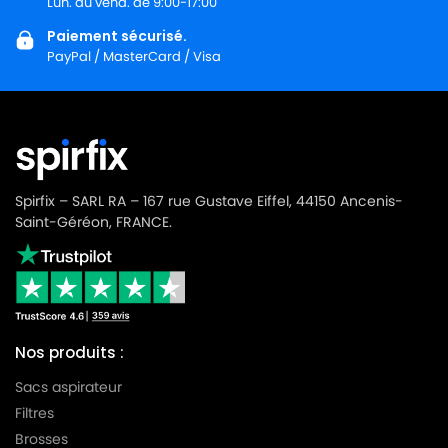
Lun. au vend. de 9:00-17:00
Paiement sécurisé.
PayPal / MasterCard / Visa
Spirfix – SARL RA – 167 rue Gustave Eiffel, 44150 Ancenis-
Saint-Géréon, FRANCE.
Nos produits :
Sacs aspirateur
Filtres
Brosses