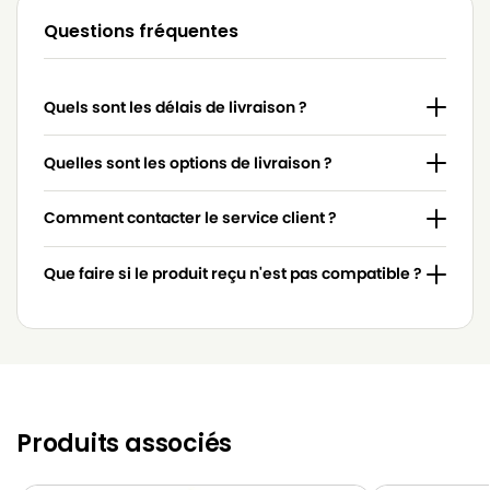
Questions fréquentes
BLUEWIND
BLUEWIND BVC 2000
BLUEWIND
BLUEWIND BVC 2002
Quels sont les délais de livraison ?
BLUEWIND
BLUEWIND BVN 2000
BLUEWIND
BLUEWIND CB 950
Quelles sont les options de livraison ?
BLUEWIND
BLUEWIND V 3300
Comment contacter le service client ?
BLUEWIND
BLUEWIND V 3310
Que faire si le produit reçu n'est pas compatible ?
Produits associés