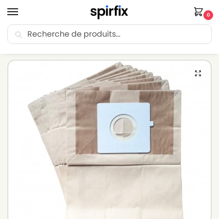
0
Recherche
🚚 Livraison Point Relais offerte dès 30€ d’achat.
Accueil
Sacs aspirateur
Sacs aspirateur BLUEWIND
Sacs aspirateur BLUEWIND AP 1309 – Lot de 10 sacs en Papier
/
/
/