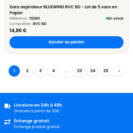
Sacs aspirateur BLUEWIND BVC BD - Lot de 5 sacs en
Papier
Référence :
112881
En stock
Compatible :
BVC BD
14,86
€
Ajouter au panier
1
2
3
4
…
23
24
25
Livraison en 24h à 48h.
Gratuite à partir de 30€.
Échange gratuit.
Échange produit gratuit.