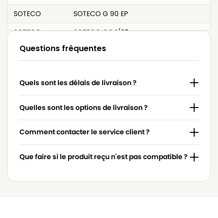
SOTECO
SOTECO G 90 EP
SOTECO
SOTECO GC 1/35
Questions fréquentes
SOTECO
SOTECO GC 2/90
SOTECO
SOTECO GC 3/107
Quels sont les délais de livraison ?
SOTECO
SOTECO GP 1/35
SOTECO
SOTECO GP 1/37
Quelles sont les options de livraison ?
SOTECO
SOTECO GP 2/72
Comment contacter le service client ?
SOTECO
SOTECO GP 3/73
Que faire si le produit reçu n'est pas compatible ?
SOTECO
SOTECO GS 1/33
SOTECO
SOTECO GS 2/62
SOTECO
SOTECO GS 3/78
SOTECO
SOTECO GS 32 EP