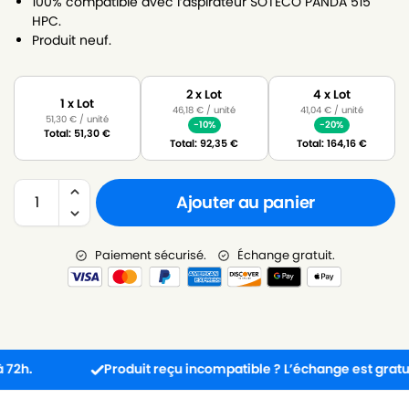
100% compatible avec l’aspirateur SOTECO PANDA 515
HPC.
Produit neuf.
2 x Lot
4 x Lot
1 x Lot
46,18
€
/ unité
41,04
€
/ unité
51,30
€
/ unité
-10%
-20%
Total:
51,30
€
Total:
92,35
€
Total:
164,16
€
Ajouter au panier
Paiement sécurisé.
Échange gratuit.
Produit reçu incompatible ? L’échange est gratuit !