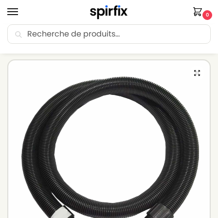
0
Recherche
🚚 Livraison Point Relais offerte dès 30€ d’achat.
Accueil
Flexible aspirateur
Flexible aspirateur SOTECO
Flexible pour aspirateur SOTECO PANDA 515 HPC – ø : 38mm Longueur : 2.5m
/
/
/