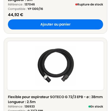
Référence :
137046
Rupture de stock
Compatible :
YP 1300/16
44,92
€
Ajouter au panier
Flexible pour aspirateur SOTECO G 72/3 EPB - ø : 38mm
Longueur : 2.5m
Référence :
136933
En stock
Compatible :
G 72/3 EPB