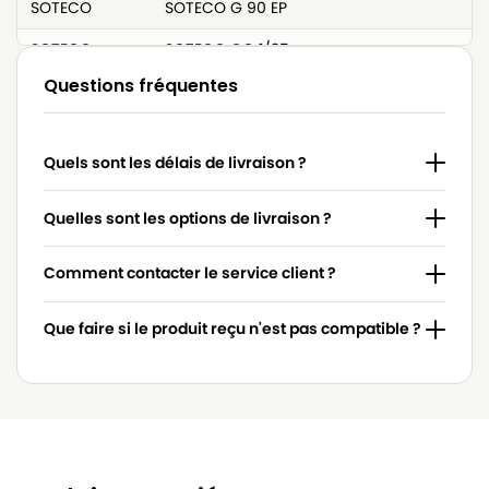
SOTECO
SOTECO G 90 EP
SOTECO
SOTECO GC 1/35
Questions fréquentes
SOTECO
SOTECO GC 2/90
SOTECO
SOTECO GC 3/107
Quels sont les délais de livraison ?
SOTECO
SOTECO GP 1/35
SOTECO
SOTECO GP 1/37
Quelles sont les options de livraison ?
SOTECO
SOTECO GP 2/72
Comment contacter le service client ?
SOTECO
SOTECO GP 3/73
Que faire si le produit reçu n'est pas compatible ?
SOTECO
SOTECO GS 1/33
SOTECO
SOTECO GS 2/62
SOTECO
SOTECO GS 3/78
SOTECO
SOTECO GS 32 EP