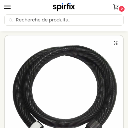
0
Recherche
🚚 Livraison Point Relais offerte dès 30€ d’achat.
Accueil
Flexible aspirateur
Flexible aspirateur SOTECO
Flexible pour aspirateur SOTECO GS 32 EP – ø : 38mm Longueur : 2.5m
/
/
/