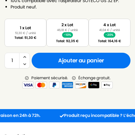
100% compatible avec l’aspirateur SOTECO GS 32 EP.
Produit neuf.
2 x Lot
4 x Lot
1 x Lot
46,18
€
/ unité
41,04
€
/ unité
51,30
€
/ unité
-10%
-20%
Total:
51,30
€
Total:
92,35
€
Total:
164,16
€
Ajouter au panier
Paiement sécurisé.
Échange gratuit.
n en 24h à 72h.
Produit reçu incompatible ? L’échange e