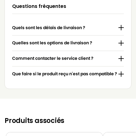
Questions fréquentes
MIELE
MIELE 4854915
MIELE
MIELE 617063
Quels sont les délais de livraison ?
MIELE
MIELE 7253830
MIELE
MIELE 7736191
Quelles sont les options de livraison ?
MIELE
MIELE 837.086
Comment contacter le service client ?
MIELE
MIELE 9442600
Que faire si le produit reçu n'est pas compatible ?
MIELE
MIELE ACCU NOVA
MIELE
MIELE ACTIVE HEPA
MIELE
MIELE ACTIVE HEPA 700
MIELE
MIELE ACTIVE HEPA DELUXE
Produits associés
MIELE
MIELE ACTIVE HEPA S578
MIELE
MIELE ACTIVE MEDICAL