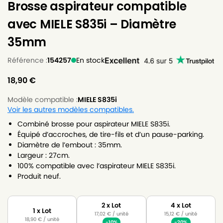
Brosse aspirateur compatible
avec MIELE S835i – Diamètre
35mm
Référence :
154257
En stock
18,90
€
Modèle compatible :
MIELE S835i
Voir les autres modèles compatibles.
Combiné brosse pour aspirateur MIELE S835i.
Équipé d’accroches, de tire-fils et d’un pause-parking.
Diamètre de l’embout : 35mm.
Largeur : 27cm.
100% compatible avec l’aspirateur MIELE S835i.
Produit neuf.
2 x Lot
4 x Lot
1 x Lot
17,02
€
/ unité
15,12
€
/ unité
18,90
€
/ unité
-10%
-20%