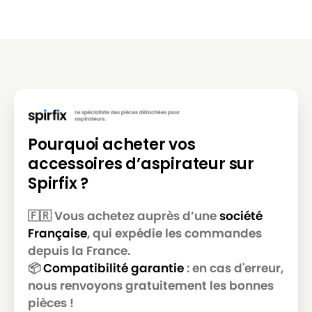
MIELE
MIELE ALLERGY CONTROL 600
MIELE
MIELE ALLERGY CONTROL 700
MIELE
MIELE ALLERGY CONTROL 800
MIELE
MIELE ALLERGY CONTROL BR
MIELE
MIELE ALLERGY CONTROL PL
MIELE
MIELE ALLERGY CONTROL PLUS
Pourquoi acheter vos
accessoires d’aspirateur sur
MIELE
MIELE ALLERGY CONTROL PLUSS500
Spirfix ?
MIELE
MIELE ALLERGY CONTROL PLUSS600
MIELE
MIELE ALLERGY CONTROL S300
🇫🇷 Vous achetez auprès d’une
société
Française
, qui expédie les commandes
MIELE
MIELE ALLERGY CONTROL S400
depuis la France.
MIELE
MIELE ALLERGY CONTROL S5381
📦
Compatibilité garantie
: en cas d'erreur,
nous renvoyons gratuitement les bonnes
MIELE
MIELE ALLERGY CONTROL S600
pièces !