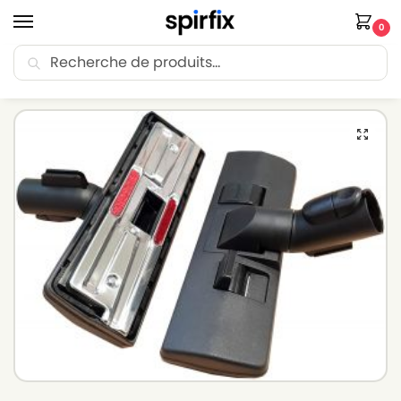
0
Recherche
🚚 Livraison Point Relais offerte dès 30€ d’achat.
Accueil
Brosse aspirateur
Brosse aspirateur MIELE
Brosse aspirateur compatible avec MIELE S835i – Diamètre 35mm
/
/
/