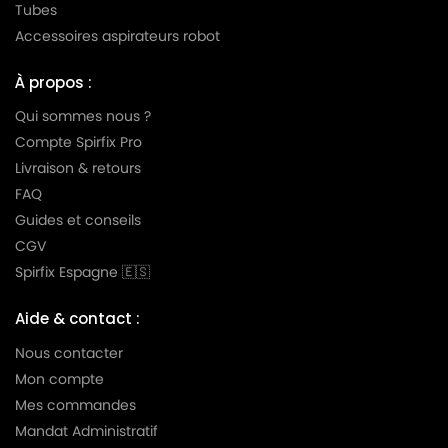
Tubes
MIELE
MIELE AMBIENTE
Accessoires aspirateurs robot
MIELE
MIELE AMBIENTE PLUS
À propos :
MIELE
MIELE AMBIENTE S5580
Qui sommes nous ?
MIELE
MIELE ANIVERSARIO
Compte Spirfix Pro
Livraison & retours
MIELE
MIELE ANNIVERSARY
FAQ
MIELE
MIELE ANNIVERSARY 100
Guides et conseils
CGV
MIELE
MIELE ANNIVERSARY S100
Spirfix Espagne 🇪🇸
MIELE
MIELE ANNIVERSARY S101
Aide & contact :
MIELE
MIELE ANNIVERSARY S102
Nous contacter
MIELE
MIELE ANNIVERSARY S103
Mon compte
Mes commandes
MIELE
MIELE ANNIVERSARY S104
Mandat Administratif
MIELE
MIELE ANNIVERSARY S105