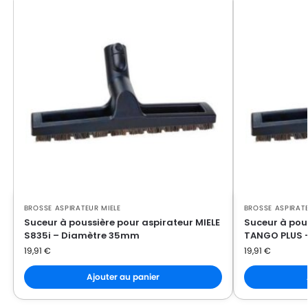
MIELE
MIELE ACTIVE TEAM
MIELE
MIELE AIR CLEAN
MIELE
MIELE AIR CLEAN PLUSS2000
MIELE
MIELE AIR CLEAN PLUSS3000
MIELE
MIELE AIR CLEAN SERIE S4/S5
MIELE
MIELE ALLERGOTEC 2000
MIELE
MIELE ALLERGY CONTROL
MIELE
MIELE ALLERGY CONTROL 2000
BROSSE ASPIRATEUR MIELE
BROSSE ASPIRATE
Suceur à poussière pour aspirateur MIELE
Suceur à pous
MIELE
MIELE ALLERGY CONTROL 2000 / AL
S835i – Diamètre 35mm
TANGO PLUS 
19,91
€
19,91
€
MIELE
MIELE ALLERGY CONTROL 2200
Ajouter au panier
MIELE
MIELE ALLERGY CONTROL 500